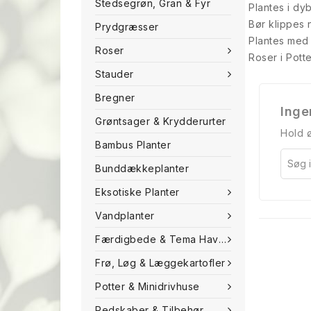
Stedsegrøn, Gran & Fyr
Plantes i dy
Bør klippes 
Prydgræsser
Plantes med 3
Roser
Roser i Potte
Stauder
Bregner
Inge
Grøntsager & Krydderurter
Hold ø
Bambus Planter
Bunddækkeplanter
Eksotiske Planter
Vandplanter
Færdigbede & Tema Haven
Frø, Løg & Læggekartofler
Potter & Minidrivhuse
Redskaber & Tilbehør