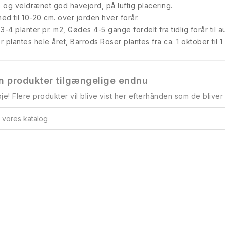
b og veldrænet god havejord, på luftig placering.
ned til 10-20 cm. over jorden hver forår.
-4 planter pr. m2, Gødes 4-5 gange fordelt fra tidlig forår til a
r plantes hele året, Barrods Roser plantes fra ca. 1 oktober til 1
n produkter tilgængelige endnu
je! Flere produkter vil blive vist her efterhånden som de bliver t