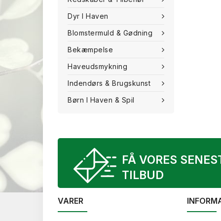
Dyr I Haven
Blomstermuld & Gødning
Bekæmpelse
Haveudsmykning
Indendørs & Brugskunst
Børn I Haven & Spil
FÅ VORES SENES
TILBUD
VARER
INFORM