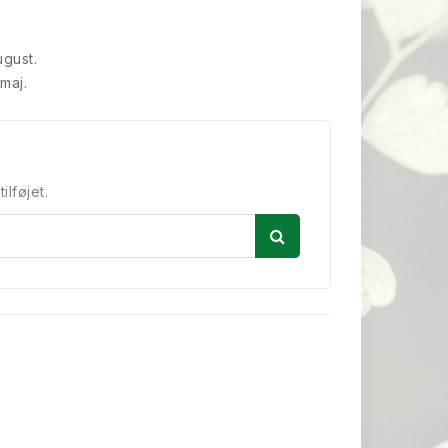
ugust.
 maj.
ilføjet.