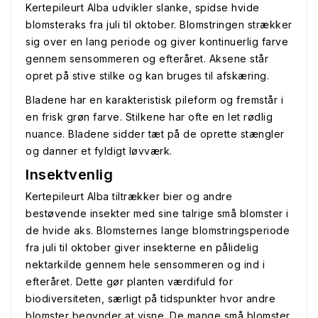
Kertepileurt Alba udvikler slanke, spidse hvide
blomsteraks fra juli til oktober. Blomstringen strækker
sig over en lang periode og giver kontinuerlig farve
gennem sensommeren og efteråret. Aksene står
opret på stive stilke og kan bruges til afskæring.
Bladene har en karakteristisk pileform og fremstår i
en frisk grøn farve. Stilkene har ofte en let rødlig
nuance. Bladene sidder tæt på de oprette stængler
og danner et fyldigt løvværk.
Insektvenlig
Kertepileurt Alba tiltrækker bier og andre
bestøvende insekter med sine talrige små blomster i
de hvide aks. Blomsternes lange blomstringsperiode
fra juli til oktober giver insekterne en pålidelig
nektarkilde gennem hele sensommeren og ind i
efteråret. Dette gør planten værdifuld for
biodiversiteten, særligt på tidspunkter hvor andre
blomster begynder at visne. De mange små blomster