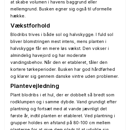
at skabe volumen i havens baggrund eller
mellemgrund. Busken egner sig også til uformelle
hække.
Vækstforhold
Blodribs trives i både sol og halvskygge. I fuld sol
bliver blomstringen mest intens, mens planten i
halvskygge får en mere løs vækst. Den vokser i
almindelig havejord og har moderate
vandingsbehov. Når den er etableret, tåler den
kortere tørkeperioder. Busken har god hårdførhed
og klarer sig gennem danske vintre uden problemer.
Plantevejledning
Plant blodribs i et hul, der er dobbelt så bredt som
rodklumpen og i samme dybde. Vand grundigt efter
plantning og fortsæt med at vande jævnligt det
første år, indtil planten er etableret. Ved plantning i
grupper holdes en afstand på 80-100 cm mellem
planterne for at give dem plads til at udvikle sig.