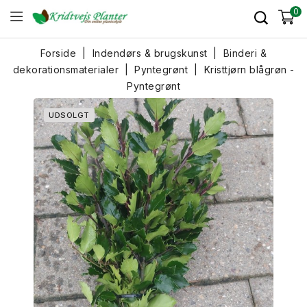
0
Forside
Indendørs & brugskunst
Binderi &
dekorationsmaterialer
Pyntegrønt
Kristtjørn blågrøn -
Pyntegrønt
UDSOLGT