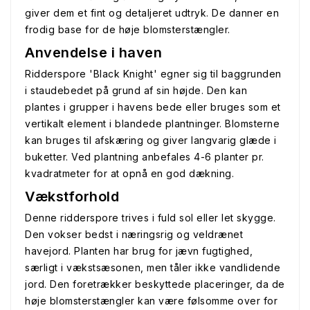
giver dem et fint og detaljeret udtryk. De danner en
frodig base for de høje blomsterstængler.
Anvendelse i haven
Ridderspore 'Black Knight' egner sig til baggrunden
i staudebedet på grund af sin højde. Den kan
plantes i grupper i havens bede eller bruges som et
vertikalt element i blandede plantninger. Blomsterne
kan bruges til afskæring og giver langvarig glæde i
buketter. Ved plantning anbefales 4-6 planter pr.
kvadratmeter for at opnå en god dækning.
Vækstforhold
Denne ridderspore trives i fuld sol eller let skygge.
Den vokser bedst i næringsrig og veldrænet
havejord. Planten har brug for jævn fugtighed,
særligt i vækstsæsonen, men tåler ikke vandlidende
jord. Den foretrækker beskyttede placeringer, da de
høje blomsterstængler kan være følsomme over for