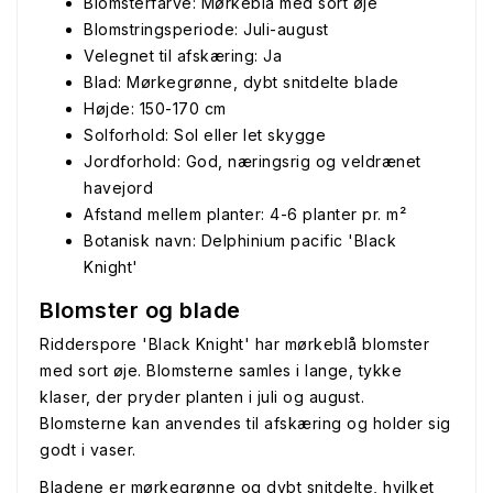
Blomsterfarve: Mørkeblå med sort øje
Blomstringsperiode: Juli-august
Velegnet til afskæring: Ja
Blad: Mørkegrønne, dybt snitdelte blade
Højde: 150-170 cm
Solforhold: Sol eller let skygge
Jordforhold: God, næringsrig og veldrænet
havejord
Afstand mellem planter: 4-6 planter pr. m²
Botanisk navn: Delphinium pacific 'Black
Knight'
Blomster og blade
Ridderspore 'Black Knight' har mørkeblå blomster
med sort øje. Blomsterne samles i lange, tykke
klaser, der pryder planten i juli og august.
Blomsterne kan anvendes til afskæring og holder sig
godt i vaser.
Bladene er mørkegrønne og dybt snitdelte, hvilket