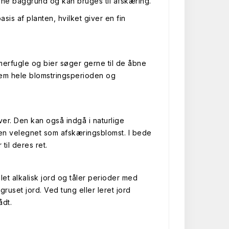
ønne baggrund og kan bruges til afskæring.
is af planten, hvilket giver en fin
erfugle og bier søger gerne til de åbne
nem hele blomstringsperioden og
er. Den kan også indgå i naturlige
den velegnet som afskæringsblomst. I bede
til deres ret.
let alkalisk jord og tåler perioder med
gruset jord. Ved tung eller leret jord
ådt.