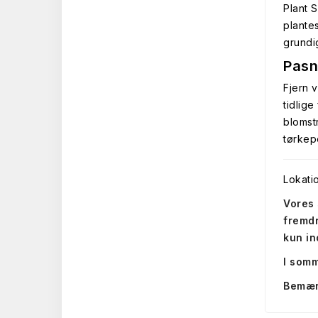
Plant 
plante
grundig
Pasn
Fjern 
tidlige
blomst
tørkep
Lokati
Vores 
fremdr
kun in
I somm
Bemærk