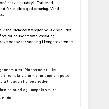
pnå et fyldigt udtryk. Forbered
sand for at sikre god dræning. Vand
et.
p visne blomsterstængler og løv ned i det
oråret for at understøtte vækst og
an have behov for vanding i længerevarende
 gennem året. Planterne er ikke
r kan fremstå visne – eller som om potten
sig tilbage i hvileperioden.
sikre en sund og kompakt vækst.
 butik.