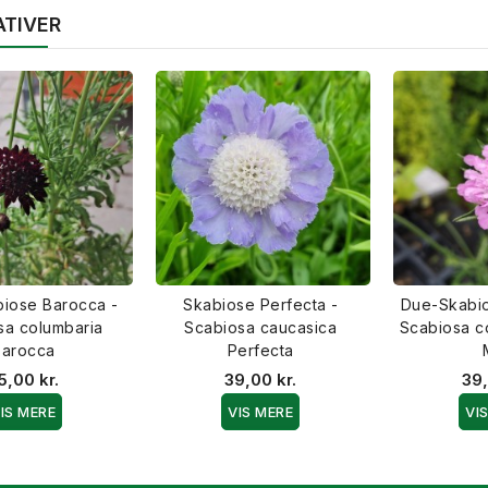
ATIVER
iose Barocca -
Skabiose Perfecta -
Due-Skabio
sa columbaria
Scabiosa caucasica
Scabiosa c
Barocca
Perfecta
5,00 kr.
39,00 kr.
39,
IS MERE
VIS MERE
VI