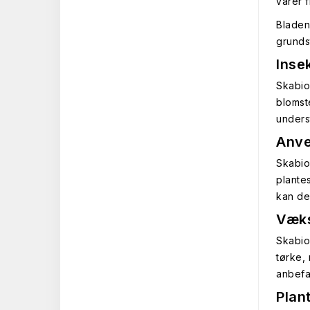
varer 
Bladen
grundst
Inse
Skabio
blomst
unders
Anve
Skabio
plante
kan de
Væks
Skabio
tørke, 
anbefa
Plan