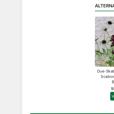
ALTERN
Due-Skab
Scabio
5
V