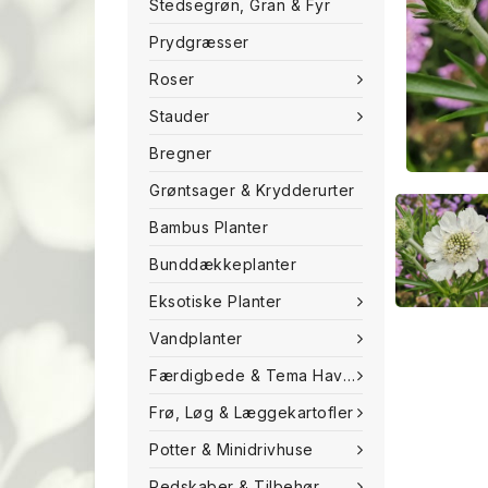
Stedsegrøn, Gran & Fyr
Prydgræsser
Roser
Stauder
Bregner
Grøntsager & Krydderurter
Bambus Planter
Bunddækkeplanter
Eksotiske Planter
Vandplanter
Færdigbede & Tema Haven
Frø, Løg & Læggekartofler
Potter & Minidrivhuse
Redskaber & Tilbehør