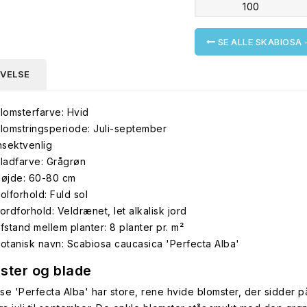
100
SE ALLE SKABIOSA 
IVELSE
lomsterfarve: Hvid
lomstringsperiode: Juli-september
nsektvenlig
ladfarve: Grågrøn
øjde: 60-80 cm
olforhold: Fuld sol
ordforhold: Veldrænet, let alkalisk jord
fstand mellem planter: 8 planter pr. m²
otanisk navn: Scabiosa caucasica 'Perfecta Alba'
ster og blade
se 'Perfecta Alba' har store, rene hvide blomster, der sidder p