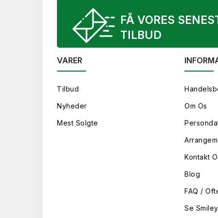
FÅ VORES SENES
TILBUD
VARER
INFORM
Tilbud
Handelsb
Nyheder
Om Os
Mest Solgte
Persondat
Arrangem
Kontakt O
Blog
FAQ / Oft
Se Smile