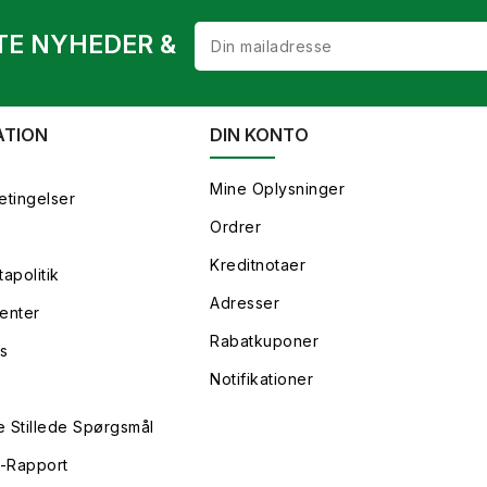
TE NYHEDER &
ATION
DIN KONTO
Mine Oplysninger
etingelser
Ordrer
Kreditnotaer
apolitik
Adresser
enter
Rabatkuponer
s
Notifikationer
e Stillede Spørgsmål
y-Rapport