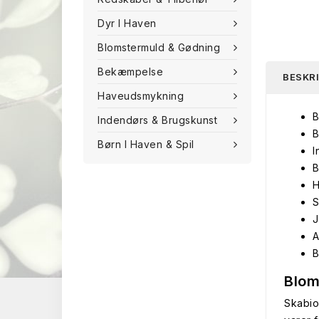
Dyr I Haven
Blomstermuld & Gødning
Bekæmpelse
BESKR
Haveudsmykning
B
Indendørs & Brugskunst
B
Børn I Haven & Spil
I
B
H
S
J
A
B
Blom
Skabio