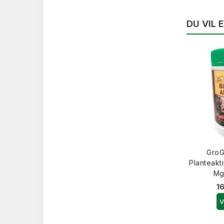
DU VIL
GroG
Planteakt
Mg
16
V