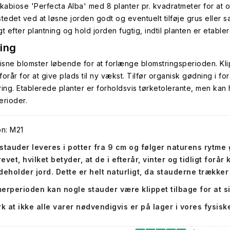
Skabiose 'Perfecta Alba' med 8 planter pr. kvadratmeter for at o
stedet ved at løsne jorden godt og eventuelt tilføje grus eller 
t efter plantning og hold jorden fugtig, indtil planten er etabler
ing
visne blomster løbende for at forlænge blomstringsperioden. Kli
 forår for at give plads til ny vækst. Tilfør organisk gødning i f
ring. Etablerede planter er forholdsvis tørketolerante, men k
erioder.
on: M21
stauder leveres i potter fra 9 cm og følger naturens rytme
evet, hvilket betyder, at de i efterår, vinter og tidligt forå
deholder jord. Dette er helt naturligt, da stauderne trækker 
erperioden kan nogle stauder være klippet tilbage for at 
 at ikke alle varer nødvendigvis er på lager i vores fysiske