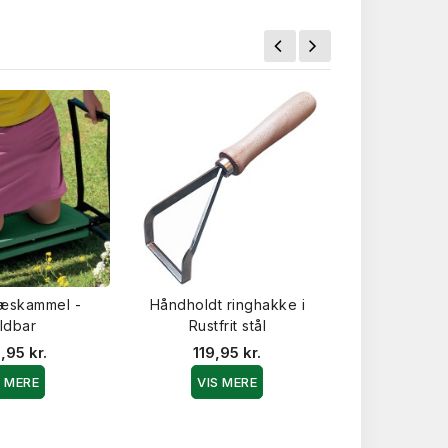
æskammel -
Håndholdt ringhakke i
Griphandske 
ldbar
Rustfrit stål
28,0
,95 kr.
119,95 kr.
VIS 
S MERE
VIS MERE