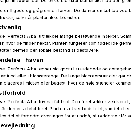
fra juli til september. De enkle blomster står smukt mod den gr
e er fligede og grågrønne i farven. De danner en tæt tue ved bas
ruktur, selv når planten ikke blomstrer.
ktvenlig
se 'Perfecta Alba' tiltrækker mange bestøvende insekter. Somm
er, hvor de finder nektar. Planten fungerer som fødekilde gen
tøtter dermed den lokale bestand af bestøvere.
ndelse i haven
se 'Perfecta Alba' egner sig godt til staudebede og cottagehav
samfund eller i blomsterenge. De lange blomsterstængler gør 
n placeres i midten eller bagest, hvor de høje stængler kommer 
tforhold
se 'Perfecta Alba' trives i fuld sol. Den foretrækker veldrænet, 
når den er veletableret. Planten vokser bedst i let, sandet eller 
les det at forbedre dræningen for at undgå, at rødderne står v
tevejledning