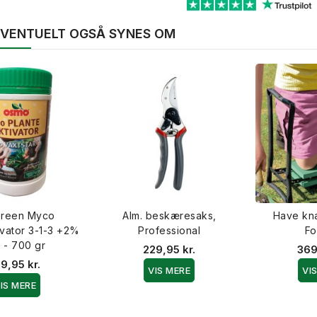
 EVENTUELT OGSÅ SYNES OM
reen Myco
Alm. beskæresaks,
Have kn
ivator 3-1-3 +2%
Professional
Fo
 - 700 gr
229,95 kr.
369
9,95 kr.
VIS MERE
VI
IS MERE