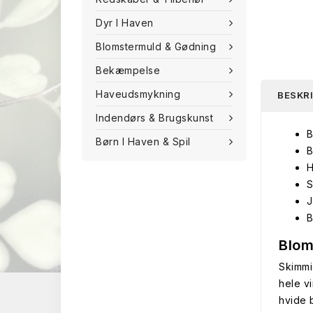
Dyr I Haven
Blomstermuld & Gødning
Bekæmpelse
Haveudsmykning
BESKR
Indendørs & Brugskunst
B
Børn I Haven & Spil
B
H
S
J
B
Blom
Skimmi
hele v
hvide b