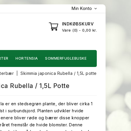
Min Konto
INDKØBSKURV
Vare
0
- 0,00 kr.
RTER
HORTENSIA
SOMMERFUGLEBUSKE
nterbær
Skimmia japonica Rubella / 1,5L potte
a Rubella / 1,5L Potte
a er en stedsegrøn plante, der bliver cirka 1
st i surbundsjord. Planten udvikler hvide
senere bliver røde og bærer disse knopper
oråret fremstår de hvide blomster. Denne