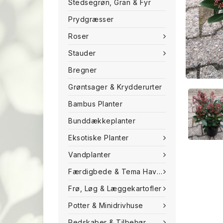
Stedsegrøn, Gran & Fyr
Prydgræsser
Roser
Stauder
Bregner
Grøntsager & Krydderurter
Bambus Planter
Bunddækkeplanter
Eksotiske Planter
Vandplanter
Færdigbede & Tema Haven
Frø, Løg & Læggekartofler
Potter & Minidrivhuse
Redskaber & Tilbehør