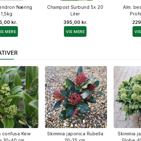
endron Næring
Champost Surbund 5x 20
Alm. be
1,5kg
Liter
Prof
5,00 kr.
395,00 kr.
229
IS MERE
VIS MERE
VI
ATIVER
a confusa Kew
Skimmia japonica Rubella
Skimmia j
n 30-40 cm.
20-25 cm.
Globe 4