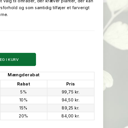
 valg til områder, der kræver planter, der kan
ysforhold og som samtidig tilføjer et farverigt
rne.
ÆG I KURV
Mængderabat
Rabat
Pris
5%
99,75 kr.
10%
94,50 kr.
15%
89,25 kr.
20%
84,00 kr.