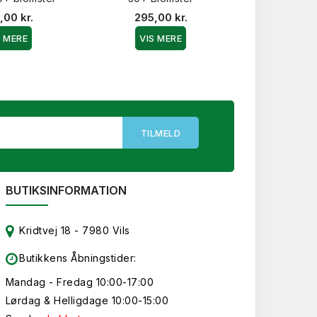
,00 kr.
295,00 kr.
249,0
S MERE
VIS MERE
VIS 
BUTIKSINFORMATION
Kridtvej 18 - 7980 Vils
Butikkens Åbningstider:
Mandag - Fredag 10:00-17:00
Lørdag & Helligdage 10:00-15:00