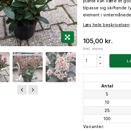
plante kan være et godt
tilpasse sig skiftende l
element i vintermånede
Læs hele beskrivelsen
105,00 kr.
Inkl. moms
L
Antal
5
10
25
100
Varianter: