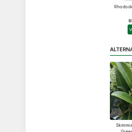
Rhodod
6
V
ALTERN
Skimmi
Gree