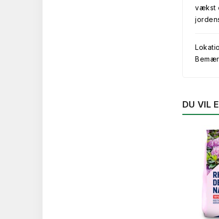
vækst 
jorden
Lokati
Bemærk 
DU VIL