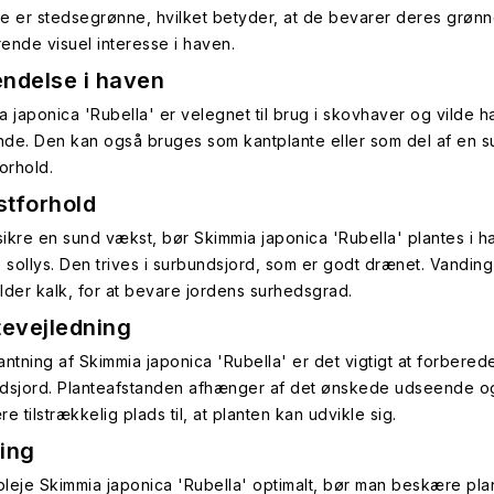
e er stedsegrønne, hvilket betyder, at de bevarer deres grønne
ende visuel interesse i haven.
ndelse i haven
 japonica 'Rubella' er velegnet til brug i skovhaver og vilde ha
de. Den kan også bruges som kantplante eller som del af en s
orhold.
tforhold
 sikre en sund vækst, bør Skimmia japonica 'Rubella' plantes i 
e sollys. Den trives i surbundsjord, som er godt drænet. Vandi
lder kalk, for at bevare jordens surhedsgrad.
tevejledning
antning af Skimmia japonica 'Rubella' er det vigtigt at forberede
dsjord. Planteafstanden afhænger af det ønskede udseende og
e tilstrækkelig plads til, at planten kan udvikle sig.
ing
 pleje Skimmia japonica 'Rubella' optimalt, bør man beskære plant