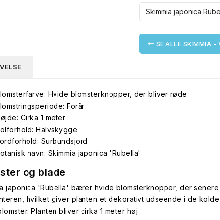
SE ALLE SKIMMIA -
IVELSE
lomsterfarve: Hvide blomsterknopper, der bliver røde
lomstringsperiode: Forår
øjde: Cirka 1 meter
olforhold: Halvskygge
ordforhold: Surbundsjord
otanisk navn: Skimmia japonica 'Rubella'
ster og blade
a japonica 'Rubella' bærer hvide blomsterknopper, der senere sk
interen, hvilket giver planten et dekorativt udseende i de kold
lomster. Planten bliver cirka 1 meter høj.