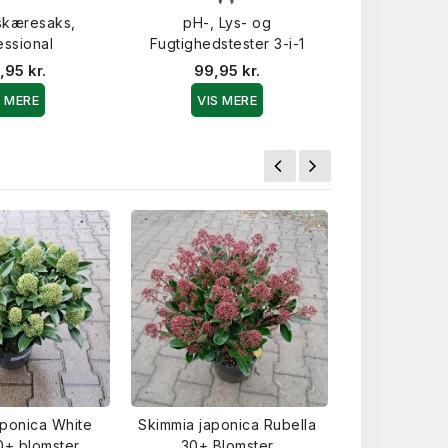
skæresaks,
pH-, Lys- og
Ukrudtsmåt
essional
Fugtighedstester 3-i-1
Kokos
,95 kr.
99,95 kr.
19,9
S MERE
VIS MERE
VIS 
aponica White
Skimmia japonica Rubella
Skimmia Jap
0+ blomster
30+ Blomster
20+ bl