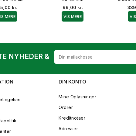
35,00 kr.
99,00 kr.
339
IS MERE
VIS MERE
VI
TE NYHEDER &
ATION
DIN KONTO
Mine Oplysninger
etingelser
Ordrer
Kreditnotaer
apolitik
Adresser
enter