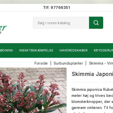
Tlf: 97766351
ØDNING
INSEKTBEKÆMPELSE
HAVEREDSKABER
KRYDDERU
Forside
Surbundsplanter
Skimmia - Vi
Skimmia Japonic
Skimmia japonica Rubell
meter høj og trives bed
blomsterknopper, der 
gennem vinteren. Til f