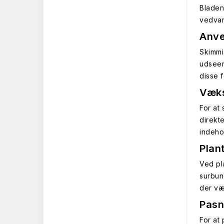
Bladen
vedvar
Anve
Skimmia
udseen
disse f
Væks
For at
direkt
indeho
Plan
Ved pl
surbun
der vær
Pasn
For at