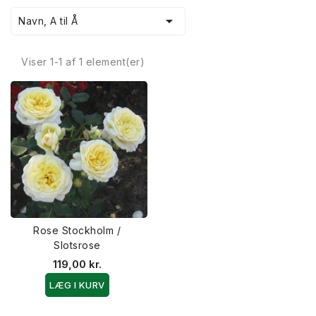

Navn, A til Å
Viser 1-1 af 1 element(er)
Rose Stockholm /
Slotsrose
119,00 kr.
LÆG I KURV