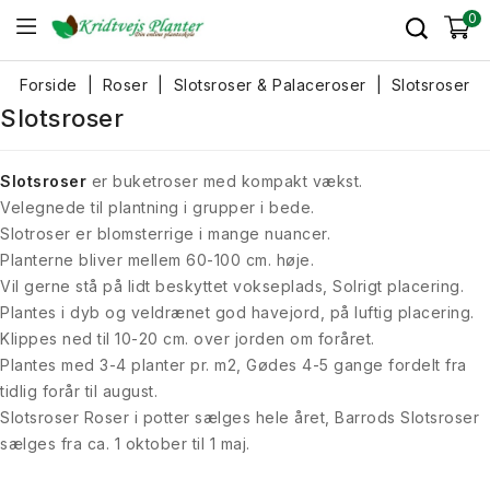
0
Forside
Roser
Slotsroser & Palaceroser
Slotsroser
Slotsroser
Slotsroser
er buketroser med kompakt vækst.
Velegnede til plantning i grupper i bede.
Slotroser er blomsterrige i mange nuancer.
Planterne bliver mellem 60-100 cm. høje.
Vil gerne stå på lidt beskyttet vokseplads, Solrigt placering.
Plantes i dyb og veldrænet god havejord, på luftig placering.
Klippes ned til 10-20 cm. over jorden om foråret.
Plantes med 3-4 planter pr. m2, Gødes 4-5 gange fordelt fra
tidlig forår til august.
Slotsroser Roser i potter sælges hele året, Barrods Slotsroser
sælges fra ca. 1 oktober til 1 maj.