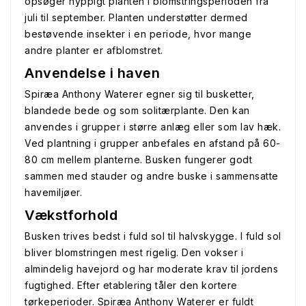
opsøger hyppigt planten i blomstringsperioden fra
juli til september. Planten understøtter dermed
bestøvende insekter i en periode, hvor mange
andre planter er afblomstret.
Anvendelse i haven
Spiræa Anthony Waterer egner sig til busketter,
blandede bede og som solitærplante. Den kan
anvendes i grupper i større anlæg eller som lav hæk.
Ved plantning i grupper anbefales en afstand på 60-
80 cm mellem planterne. Busken fungerer godt
sammen med stauder og andre buske i sammensatte
havemiljøer.
Vækstforhold
Busken trives bedst i fuld sol til halvskygge. I fuld sol
bliver blomstringen mest rigelig. Den vokser i
almindelig havejord og har moderate krav til jordens
fugtighed. Efter etablering tåler den kortere
tørkeperioder. Spiræa Anthony Waterer er fuldt