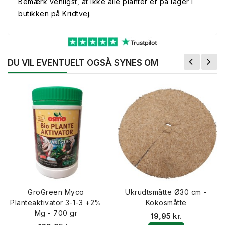
Bemærk venligst, at ikke alle planter er på lager i
butikken på Kridtvej.
DU VIL EVENTUELT OGSÅ SYNES OM
GroGreen Myco
Ukrudtsmåtte Ø30 cm -
Planteaktivator 3-1-3 +2%
Kokosmåtte
Mg - 700 gr
19,95 kr.