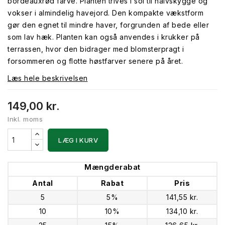
bordeauxrød farve. Planten trives i sol til halvskygge og
vokser i almindelig havejord. Den kompakte vækstform
gør den egnet til mindre haver, forgrunden af bede eller
som lav hæk. Planten kan også anvendes i krukker på
terrassen, hvor den bidrager med blomsterpragt i
forsommeren og flotte høstfarver senere på året.
Læs hele beskrivelsen
149,00 kr.
Inkl. moms
LÆG I KURV
Mængderabat
Antal
Rabat
Pris
5
5%
141,55 kr.
10
10%
134,10 kr.