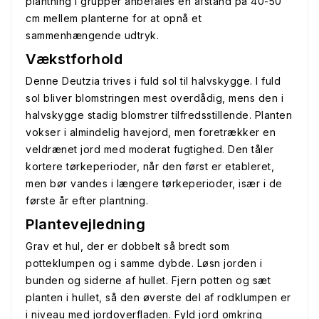
plantning i grupper anbefales en afstand på 40-50
cm mellem planterne for at opnå et
sammenhængende udtryk.
Vækstforhold
Denne Deutzia trives i fuld sol til halvskygge. I fuld
sol bliver blomstringen mest overdådig, mens den i
halvskygge stadig blomstrer tilfredsstillende. Planten
vokser i almindelig havejord, men foretrækker en
veldrænet jord med moderat fugtighed. Den tåler
kortere tørkeperioder, når den først er etableret,
men bør vandes i længere tørkeperioder, især i de
første år efter plantning.
Plantevejledning
Grav et hul, der er dobbelt så bredt som
potteklumpen og i samme dybde. Løsn jorden i
bunden og siderne af hullet. Fjern potten og sæt
planten i hullet, så den øverste del af rodklumpen er
i niveau med jordoverfladen. Fyld jord omkring