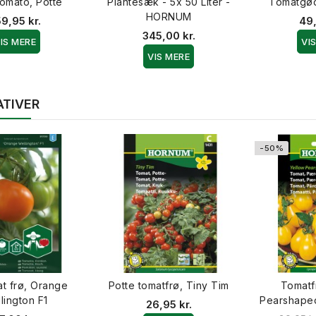
omato, Potte
Plantesæk - 5x 50 Liter -
Tomatgød
HORNUM
9,95 kr.
49,
345,00 kr.
IS MERE
VI
VIS MERE
ATIVER
-50%
t frø, Orange
Potte tomatfrø, Tiny Tim
Tomatf
lington F1
Pearshape
26,95 kr.