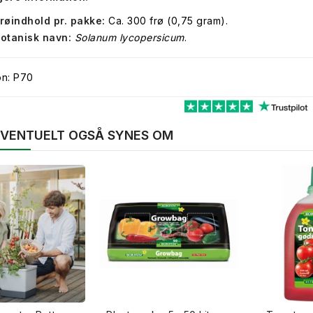
røindhold pr. pakke:
Ca. 300 frø (0,75 gram).
otanisk navn:
Solanum lycopersicum
.
on: P70
 EVENTUELT OGSÅ SYNES OM