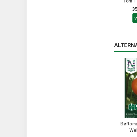
Tom T
35
V
ALTERN
Bøftoma
Wel