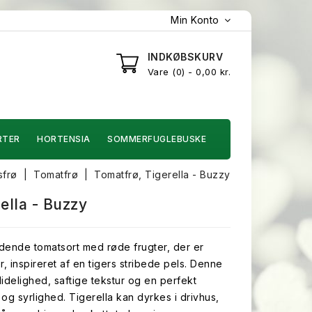
Min Konto
INDKØBSKURV
Vare
0
- 0,00 kr.
RTER
HORTENSIA
SOMMERFUGLEBUSKE
sfrø
Tomatfrø
Tomatfrø, Tigerella - Buzzy
ella - Buzzy
ldende tomatsort med røde frugter, der er
r, inspireret af en tigers stribede pels. Denne
ålidelighed, saftige tekstur og en perfekt
g syrlighed. Tigerella kan dyrkes i drivhus,