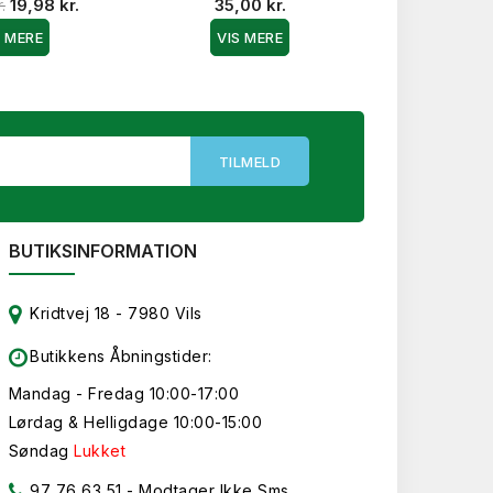
.
19,98 kr.
35,00 kr.
VIS 
S MERE
VIS MERE
BUTIKSINFORMATION
Kridtvej 18 - 7980 Vils
Butikkens Åbningstider:
Mandag - Fredag 10:00-17:00
Lørdag & Helligdage 10:00-15:00
Søndag
Lukket
97 76 63 51
- Modtager Ikke Sms