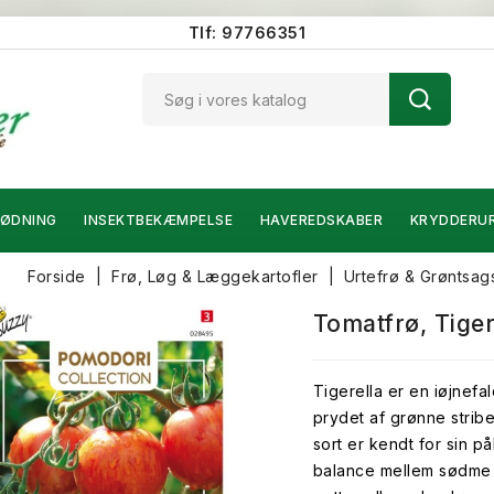
Tlf: 97766351
ØDNING
INSEKTBEKÆMPELSE
HAVEREDSKABER
KRYDDERU
Forside
Frø, Løg & Læggekartofler
Urtefrø & Grøntsag
Tomatfrø, Tiger
Tigerella er en iøjnefa
prydet af grønne stribe
sort er kendt for sin p
balance mellem sødme o