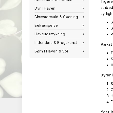
Tigere
stribe
Dyr I Haven
syrlig
Blomstermuld & Gødning
S
Bekæmpelse
S
Haveudsmykning
P
Indendørs & Brugskunst
Vækst
Børn I Haven & Spil
F
S
H
Dyrkn
S
O
H
F
Yderli