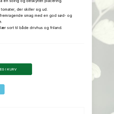
å en solrig og beskyttet placering.
tomater, der skiller sig ud.
g fremragende smag med en god sød- og
e.
ær sort til både drivhus og friland.
ÆG I KURV
Ø