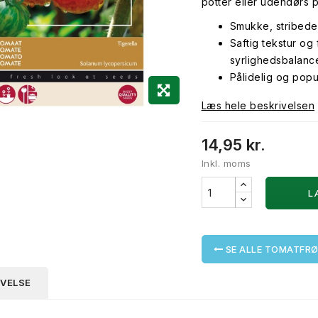
potter eller udendørs p
Smukke, stribede 
Saftig tekstur o
syrlighedsbalanc
Pålidelig og popul
Læs hele beskrivelsen
14,95 kr.
Inkl. moms
L
SE ALLE TOMATFR
IVELSE