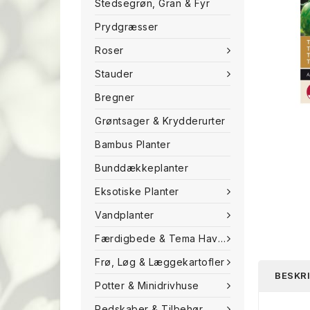
Stedsegrøn, Gran & Fyr
Prydgræsser
Roser
Stauder
Bregner
Grøntsager & Krydderurter
Bambus Planter
Bunddækkeplanter
Eksotiske Planter
Vandplanter
Færdigbede & Tema Haven
Frø, Løg & Læggekartofler
BESKR
Potter & Minidrivhuse
Redskaber & Tilbehør