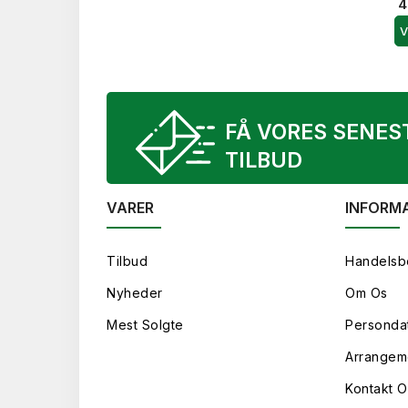
4
V
FÅ VORES SENES
TILBUD
VARER
INFORM
Tilbud
Handelsb
Nyheder
Om Os
Mest Solgte
Persondat
Arrangem
Kontakt O