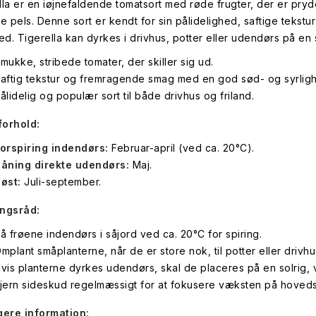
lla er en iøjnefaldende tomatsort med røde frugter, der er prydet
de pels. Denne sort er kendt for sin pålidelighed, saftige teks
hed. Tigerella kan dyrkes i drivhus, potter eller udendørs på en 
mukke, stribede tomater, der skiller sig ud.
aftig tekstur og fremragende smag med en god sød- og syrlig
ålidelig og populær sort til både drivhus og friland.
forhold:
orspiring indendørs:
Februar-april (ved ca. 20°C).
åning direkte udendørs:
Maj.
øst:
Juli-september.
ingsråd:
å frøene indendørs i såjord ved ca. 20°C for spiring.
mplant småplanterne, når de er store nok, til potter eller drivhu
vis planterne dyrkes udendørs, skal de placeres på en solrig, 
jern sideskud regelmæssigt for at fokusere væksten på hoved
gere information: