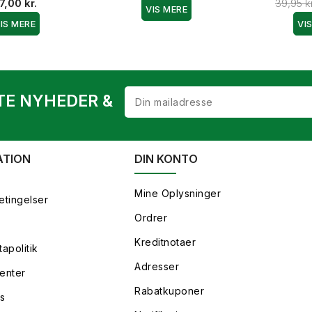
7,00 kr.
39,95 kr
VIS MERE
IS MERE
VI
TE NYHEDER &
ATION
DIN KONTO
Mine Oplysninger
etingelser
Ordrer
Kreditnotaer
apolitik
Adresser
enter
Rabatkuponer
s