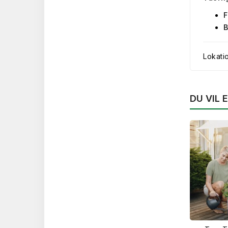
F
B
Lokati
DU VIL