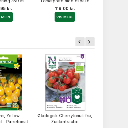
ning 350 ml
Tomatpotte med espalie
Tomatgødni
95 kr.
119,00 kr.
79,9
S MERE
VIS MERE
VIS 
rø, Yellow
Økologisk Cherrytomat frø,
Tomatfrø, 
d - Pæretomat
Zuckertraube
32,9