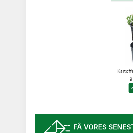
Kartoffe
9
V
FÅ VORES SENES