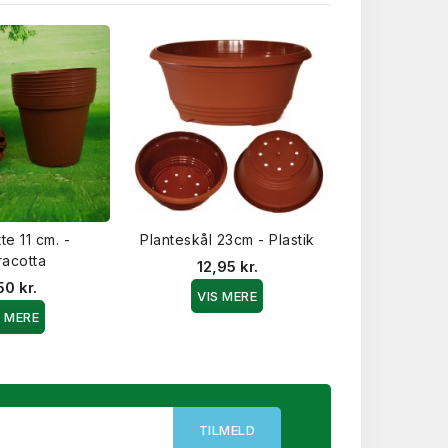
te 11 cm. -
Planteskål 23cm - Plastik
Firkantet Pot
racotta
12,95 kr.
7,50
50 kr.
VIS MERE
VIS 
S MERE