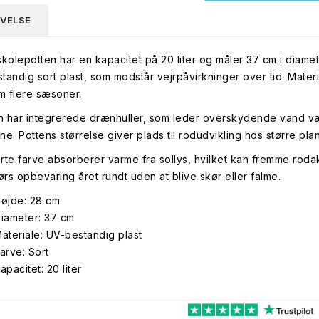
IVELSE
skolepotten har en kapacitet på 20 liter og måler 37 cm i diamete
tandig sort plast, som modstår vejrpåvirkninger over tid. Mate
 flere sæsoner.
 har integrerede drænhuller, som leder overskydende vand v
ne. Pottens størrelse giver plads til rodudvikling hos større pla
rte farve absorberer varme fra sollys, hvilket kan fremme rodakti
rs opbevaring året rundt uden at blive skør eller falme.
øjde: 28 cm
iameter: 37 cm
ateriale: UV-bestandig plast
arve: Sort
apacitet: 20 liter