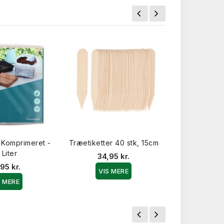
 Komprimeret -
Træetiketter 40 stk, 15cm
Bordbeskytter
 Liter
ompo
34,95 kr.
95 kr.
129,9
VIS MERE
S MERE
VIS 