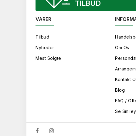
TILBUD
VARER
INFORM
Tilbud
Handelsb
Nyheder
Om Os
Mest Solgte
Persondat
Arrangem
Kontakt O
Blog
FAQ / Oft
Se Smile