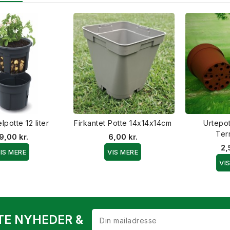
lpotte 12 liter
Firkantet Potte 14x14x14cm
Urtepot
Ter
9,00 kr.
6,00 kr.
2,
IS MERE
VIS MERE
VI
TE NYHEDER &