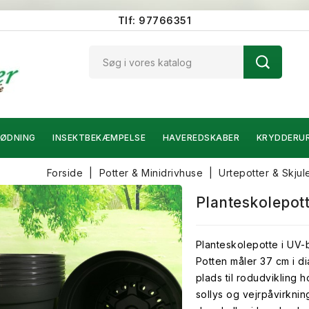
Tlf: 97766351
ØDNING
INSEKTBEKÆMPELSE
HAVEREDSKABER
KRYDDERU
Forside
Potter & Minidrivhuse
Urtepotter & Skjul
Planteskolepott
Planteskolepotte i UV-b
Potten måler 37 cm i di
plads til rodudvikling h
sollys og vejrpåvirkni