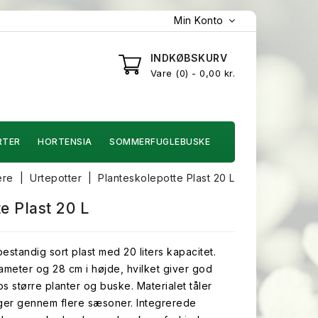
Min Konto
INDKØBSKURV
Vare
0
- 0,00 kr.
RTER
HORTENSIA
SOMMERFUGLEBUSKE
ere
Urtepotter
Planteskolepotte Plast 20 L
e Plast 20 L
estandig sort plast med 20 liters kapacitet.
ameter og 28 cm i højde, hvilket giver god
os større planter og buske. Materialet tåler
nger gennem flere sæsoner. Integrerede