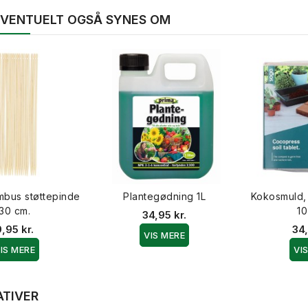
 EVENTUELT OGSÅ SYNES OM
mbus støttepinde
Plantegødning 1L
Kokosmuld,
30 cm.
10
34,95 kr.
9,95 kr.
34,
VIS MERE
IS MERE
VI
ATIVER