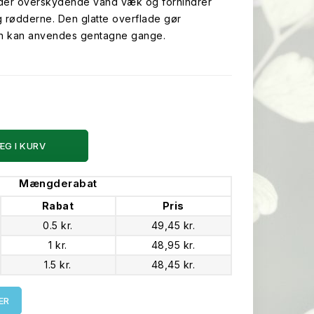
eder overskydende vand væk og forhindrer
 rødderne. Den glatte overflade gør
ten kan anvendes gentagne gange.
ÆG I KURV
Mængderabat
Rabat
Pris
0.5 kr.
49,45 kr.
1 kr.
48,95 kr.
1.5 kr.
48,45 kr.
ER