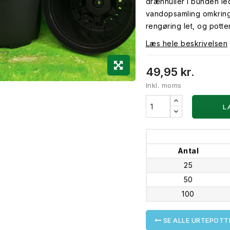
drænhuller i bunden l
vandopsamling omkring
rengøring let, og pot
Læs hele beskrivelsen
49,95 kr.
Inkl. moms
L
Antal
25
50
100
SE ALLE URTEPOTT