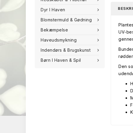
BESKR
Dyr I Haven
Blomstermuld & Gødning
Plante
Bekæmpelse
UV-bes
gennem
Haveudsmykning
Bunden
Indendørs & Brugskunst
rødder
Børn I Haven & Spil
Den so
udendø
H
D
M
F
K