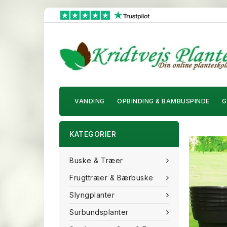
VANDING
OPBINDING & BAMBUSPINDE
G
KATEGORIER
Buske & Træer
Frugttræer & Bærbuske
Slyngplanter
Surbundsplanter