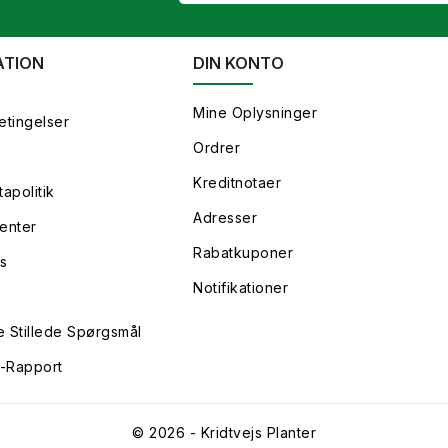
ATION
DIN KONTO
Mine Oplysninger
etingelser
Ordrer
Kreditnotaer
apolitik
Adresser
enter
Rabatkuponer
s
Notifikationer
e Stillede Spørgsmål
y-Rapport
© 2026 - Kridtvejs Planter