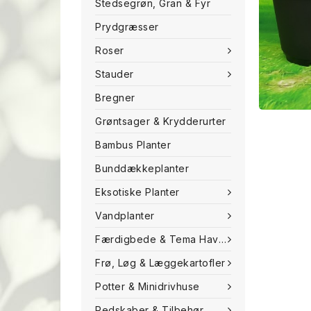
Stedsegrøn, Gran & Fyr
Prydgræsser
Roser
Stauder
Bregner
Grøntsager & Krydderurter
Bambus Planter
Bunddækkeplanter
Eksotiske Planter
Vandplanter
Færdigbede & Tema Haven
Frø, Løg & Læggekartofler
Potter & Minidrivhuse
Redskaber & Tilbehør