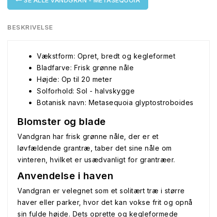
SE ALLE VANDGRAN - METASEQUOIA
BESKRIVELSE
Vækstform: Opret, bredt og kegleformet
Bladfarve: Frisk grønne nåle
Højde: Op til 20 meter
Solforhold: Sol - halvskygge
Botanisk navn: Metasequoia glyptostroboides
Blomster og blade
Vandgran har frisk grønne nåle, der er et
løvfældende grantræ, taber det sine nåle om
vinteren, hvilket er usædvanligt for grantræer.
Anvendelse i haven
Vandgran er velegnet som et solitært træ i større
haver eller parker, hvor det kan vokse frit og opnå
sin fulde højde. Dets oprette og kegleformede