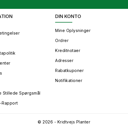
ATION
DIN KONTO
Mine Oplysninger
etingelser
Ordrer
Kreditnotaer
apolitik
Adresser
enter
Rabatkuponer
s
Notifikationer
e Stillede Spørgsmål
y-Rapport
© 2026 - Kridtvejs Planter