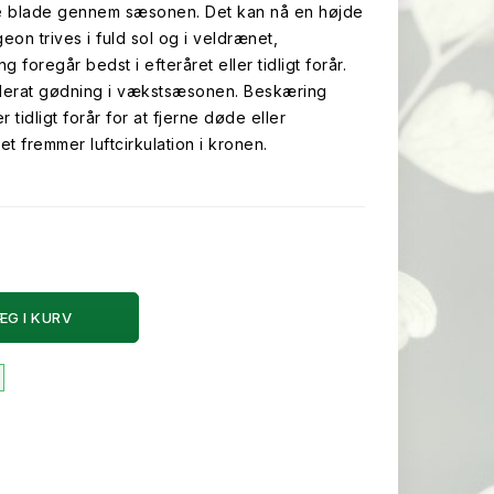
e blade gennem sæsonen. Det kan nå en højde
eon trives i fuld sol og i veldrænet,
g foregår bedst i efteråret eller tidligt forår.
derat gødning i vækstsæsonen. Beskæring
r tidligt forår for at fjerne døde eller
t fremmer luftcirkulation i kronen.
ÆG I KURV