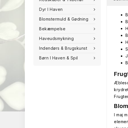
Dyr I Haven
B
Blomstermuld & Gødning
B
H
Bekæmpelse
B
Haveudsmykning
H
Indendørs & Brugskunst
S
J
Børn I Haven & Spil
B
Frug
Æbleso
krydre
Frugte
Blom
I maj 
elemen