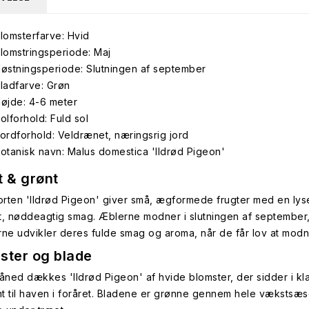
lomsterfarve: Hvid
lomstringsperiode: Maj
østningsperiode: Slutningen af september
ladfarve: Grøn
øjde: 4-6 meter
olforhold: Fuld sol
ordforhold: Veldrænet, næringsrig jord
otanisk navn: Malus domestica 'Ildrød Pigeon'
t & grønt
rten 'Ildrød Pigeon' giver små, ægformede frugter med en ly
t, nøddeagtig smag. Æblerne modner i slutningen af september, hv
rne udvikler deres fulde smag og aroma, når de får lov at modn
ster og blade
måned dækkes 'Ildrød Pigeon' af hvide blomster, der sidder i kla
t til haven i foråret. Bladene er grønne gennem hele vækstsæ