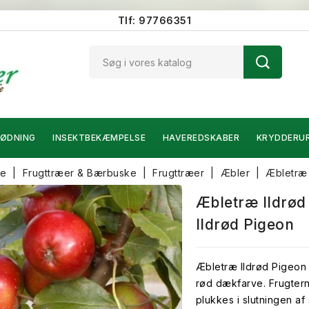
Tlf: 97766351
ØDNING
INSEKTBEKÆMPELSE
HAVEREDSKABER
KRYDDERU
de
Frugttræer & Bærbuske
Frugttræer
Æbler
Æbletræ 
Æbletræ Ildrød
Ildrød Pigeon
Æbletræ Ildrød Pigeon
rød dækfarve. Frugter
plukkes i slutningen a