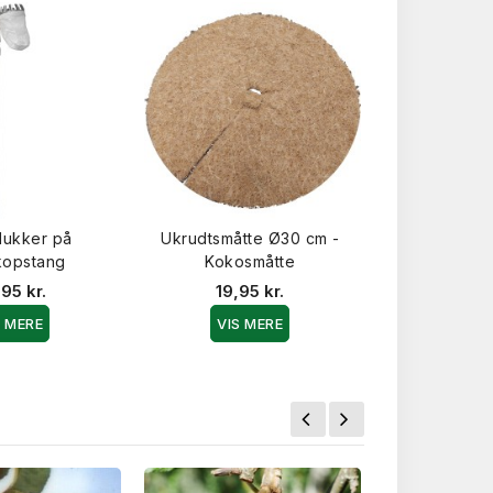
lukker på
Ukrudtsmåtte Ø30 cm -
HORNUM® Gø
kopstang
Kokosmåtte
13-2-20
Mikro
95 kr.
19,95 kr.
149,9
S MERE
VIS MERE
VIS 