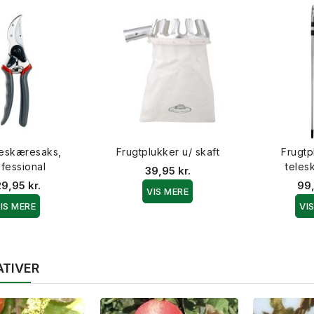
beskæresaks,
Frugtplukker u/ skaft
Frugtp
fessional
teles
39,95 kr.
9,95 kr.
99,
VIS MERE
IS MERE
VI
ATIVER