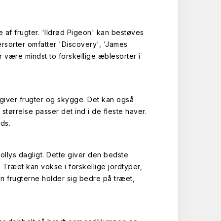
 af frugter. 'Ildrød Pigeon' kan bestøves
rsorter omfatter 'Discovery', 'James
r være mindst to forskellige æblesorter i
 giver frugter og skygge. Det kan også
tørrelse passer det ind i de fleste haver.
ds.
sollys dagligt. Dette giver den bedste
Træet kan vokse i forskellige jordtyper,
en frugterne holder sig bedre på træet,