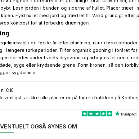
Ildrød Pigeon' i efteråret eller det tidlige forår. Grav et hul, 
å dybt. Løsn jorden i bunden og siderne af hullet. Placer træet i
kolen. Fyld hullet med jord og træd let til. Vand grundigt efter
lføres kompost for at forbedre dræningen.
ing
egelmæssigt i de første år efter plantning, især i tørre perioder
g i længere tørkeperioder. Tilfør organisk gødning i foråret for
gen spredes under træets drypzone og arbejdes let ned i jorden.
 døde, syge eller krydsende grene. Form kronen, så den forbliver
ygger sygdomme.
on: C10
venligst, at ikke alle planter er på lager i butikken på Kridtvej
 EVENTUELT OGSÅ SYNES OM