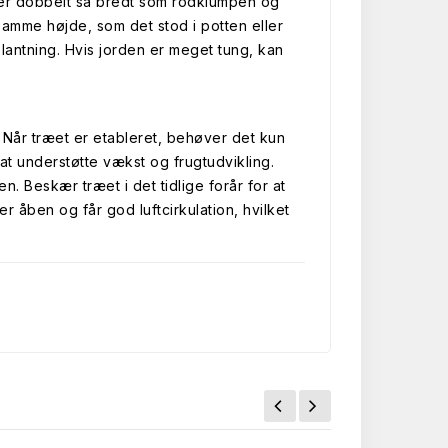
der er dobbelt så bredt som rodklumpen og
 samme højde, som det stod i potten eller
 plantning. Hvis jorden er meget tung, kan
. Når træet er etableret, behøver det kun
 at understøtte vækst og frugtudvikling.
 Beskær træet i det tidlige forår for at
 åben og får god luftcirkulation, hvilket
.