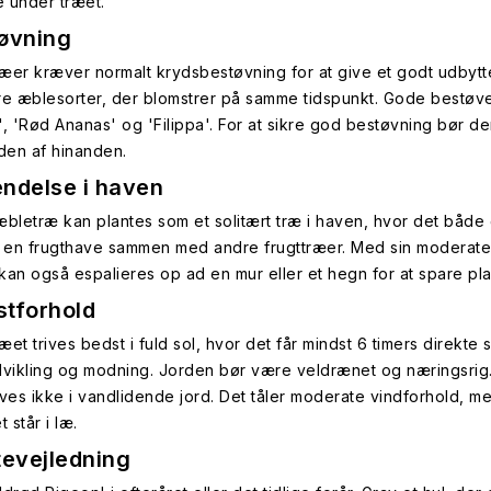
 under træet.
øvning
æer kræver normalt krydsbestøvning for at give et godt udbytte
re æblesorter, der blomstrer på samme tidspunkt. Gode bestøve
', 'Rød Ananas' og 'Filippa'. For at sikre god bestøvning bør de
en af hinanden.
ndelse i haven
æbletræ kan plantes som et solitært træ i haven, hvor det både
i en frugthave sammen med andre frugttræer. Med sin moderate s
kan også espalieres op ad en mur eller et hegn for at spare pla
tforhold
et trives bedst i fuld sol, hvor det får mindst 6 timers direkte 
dvikling og modning. Jorden bør være veldrænet og næringsrig. 
ives ikke i vandlidende jord. Det tåler moderate vindforhold, m
t står i læ.
tevejledning