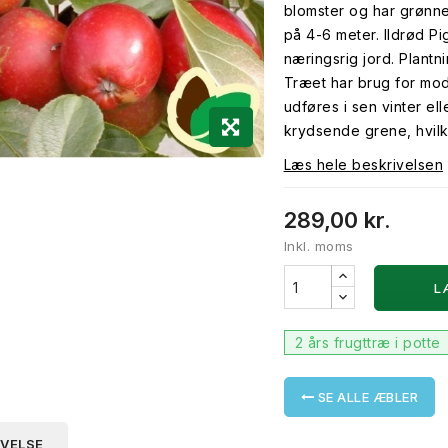
blomster og har grønn
på 4-6 meter. Ildrød Pig
næringsrig jord. Plantnin
Træet har brug for mo
udføres i sen vinter elle
krydsende grene, hvilke
Læs hele beskrivelsen
289,00 kr.
Inkl. moms
L
2 års frugttræ i potte
SE ALLE ÆBLER
IVELSE