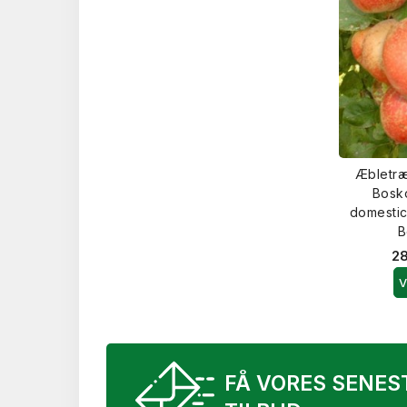
Æbletræ
Bosk
domestic
B
28
V
FÅ VORES SENES