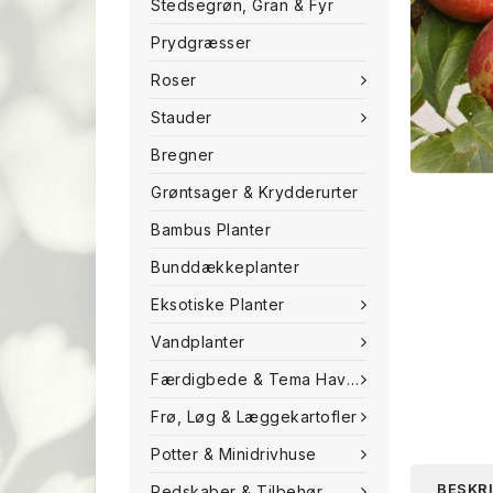
Stedsegrøn, Gran & Fyr
Prydgræsser
Roser
Stauder
Bregner
Grøntsager & Krydderurter
Bambus Planter
Bunddækkeplanter
Eksotiske Planter
Vandplanter
Færdigbede & Tema Haven
Frø, Løg & Læggekartofler
Potter & Minidrivhuse
BESKR
Redskaber & Tilbehør