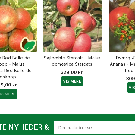
 Rød Belle de
Søjleæble Starcats - Malus
Dværg Æ
oop - Malus
domestica Starcats
Ananas - M
a Rød Belle de
Rød
329,00 kr.
oskoop
309
VIS MERE
9,00 kr.
VI
IS MERE
TE NYHEDER &