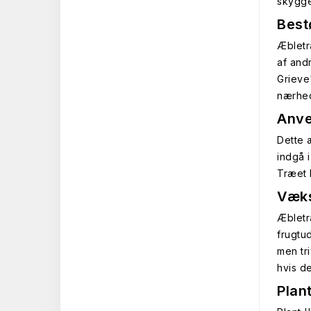
skygge
Best
Æbletr
af and
Grieve
nærhed
Anve
Dette 
indgå 
Træet 
Væks
Æbletræ
frugtu
men tr
hvis de
Plan