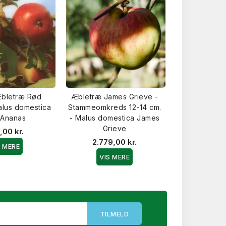
bletræ Rød
Æbletræ James Grieve -
Æbletræ 
alus domestica
Stammeomkreds 12-14 cm.
Stammeomkre
 Ananas
- Malus domestica James
- Malus dome
Grieve
,00 kr.
2.495,
2.779,00 kr.
S MERE
VIS 
VIS MERE