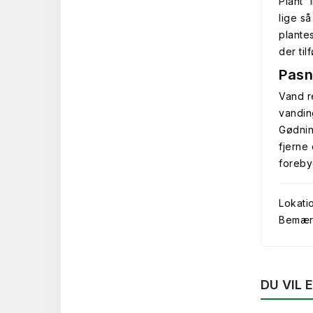
Plant '
lige s
plantes
der ti
Pasn
Vand r
vandin
Gødnin
fjerne
foreb
Lokati
Bemærk 
DU VIL