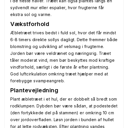
i de fleste haver. Træet kan også plantes langs en
sydvendt mur eller espalier, hvor frugterne får
ekstra sol og varme.
Vækstforhold
Æbletræet trives bedst i fuld sol, hvor det får mindst
6-8 timers direkte sollys dagligt. Dette fremmer både
blomstring og udvikling af velsmag i frugterne.
Jorden bør være veldrænet og næringsrig. Træet
tåler moderat vind, men bør beskyttes mod kraftige
vindforhold, særligt i de første år efter plantning.
God luftcirkulation omkring træet hjælper med at
forebygge svampeangreb.
Plantevejledning
Plant æbletræet i et hul, der er dobbelt så bredt som
rodklumpen. Dybden bør være sådan, at podestedet
(den fortykkede del på stammen) er omkring 10 cm
over jordoverfladen. Løsn jorden i bunden af hullet
for at lette rodvæksten. Efter plantning vandes