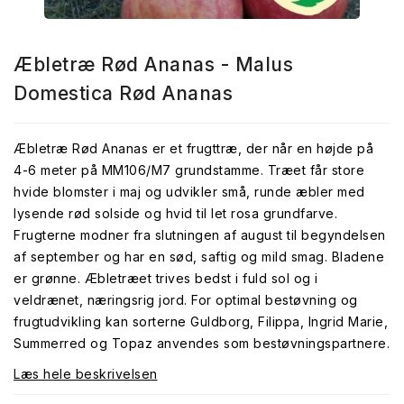
Æbletræ Rød Ananas - Malus
Domestica Rød Ananas
Æbletræ Rød Ananas er et frugttræ, der når en højde på
4-6 meter på MM106/M7 grundstamme. Træet får store
hvide blomster i maj og udvikler små, runde æbler med
lysende rød solside og hvid til let rosa grundfarve.
Frugterne modner fra slutningen af august til begyndelsen
af september og har en sød, saftig og mild smag. Bladene
er grønne. Æbletræet trives bedst i fuld sol og i
veldrænet, næringsrig jord. For optimal bestøvning og
frugtudvikling kan sorterne Guldborg, Filippa, Ingrid Marie,
Summerred og Topaz anvendes som bestøvningspartnere.
Læs hele beskrivelsen