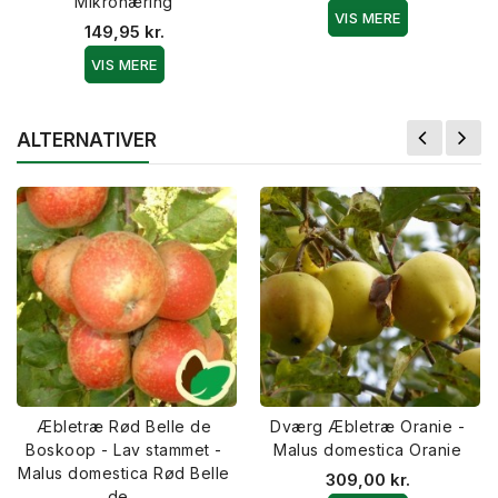
Mikronæring
VIS MERE
149,95 kr.
VIS MERE
ALTERNATIVER
Æbletræ Rød Belle de
Dværg Æbletræ Oranie -
Boskoop - Lav stammet -
Malus domestica Oranie
Malus domestica Rød Belle
309,00 kr.
de...