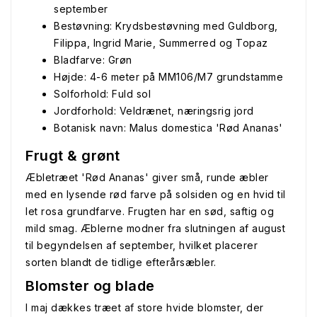
september
Bestøvning: Krydsbestøvning med Guldborg,
Filippa, Ingrid Marie, Summerred og Topaz
Bladfarve: Grøn
Højde: 4-6 meter på MM106/M7 grundstamme
Solforhold: Fuld sol
Jordforhold: Veldrænet, næringsrig jord
Botanisk navn: Malus domestica 'Rød Ananas'
Frugt & grønt
Æbletræet 'Rød Ananas' giver små, runde æbler
med en lysende rød farve på solsiden og en hvid til
let rosa grundfarve. Frugten har en sød, saftig og
mild smag. Æblerne modner fra slutningen af august
til begyndelsen af september, hvilket placerer
sorten blandt de tidlige efterårsæbler.
Blomster og blade
I maj dækkes træet af store hvide blomster, der