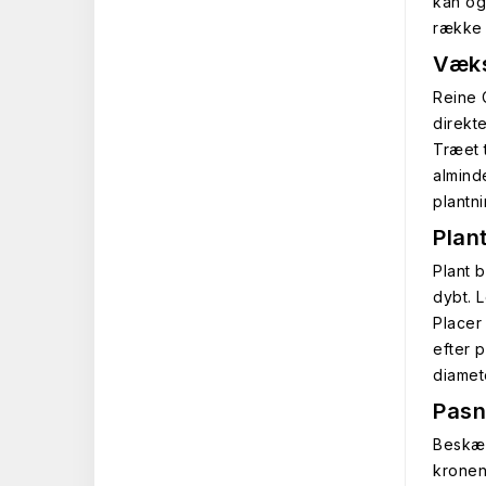
kan og
række 
Væks
Reine C
direkt
Træet 
almind
plantn
Plan
Plant b
dybt. 
Placer 
efter 
diamet
Pasn
Beskær 
kronen