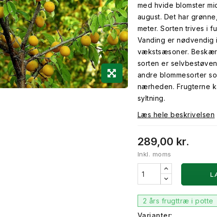
med hvide blomster midt
august. Det har grønne
meter. Sorten trives i 
Vanding er nødvendig i 
vækstsæsoner. Beskæring
sorten er selvbestøven
andre blommesorter som
nærheden. Frugterne ka
syltning.
Læs hele beskrivelsen
289,00 kr.
Inkl. moms
L
2 års frugttræ i potte
Varianter: