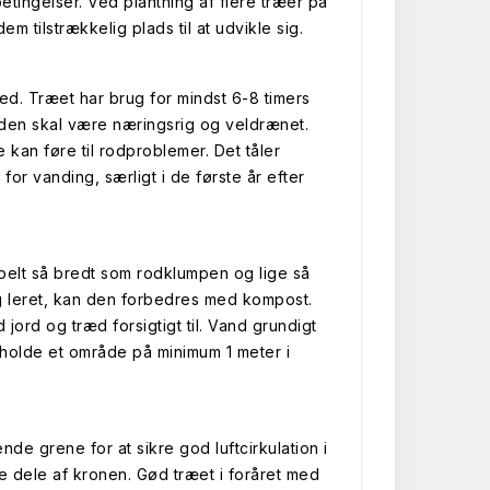
tingelser. Ved plantning af flere træer på
 tilstrækkelig plads til at udvikle sig.
sted. Træet har brug for mindst 6-8 timers
orden skal være næringsrig og veldrænet.
kan føre til rodproblemer. Det tåler
or vanding, særligt i de første år efter
dobbelt så bredt som rodklumpen og lige så
og leret, kan den forbedres med kompost.
 jord og træd forsigtigt til. Vand grundigt
 holde et område på minimum 1 meter i
ende grene for at sikre god luftcirkulation i
le dele af kronen. Gød træet i foråret med