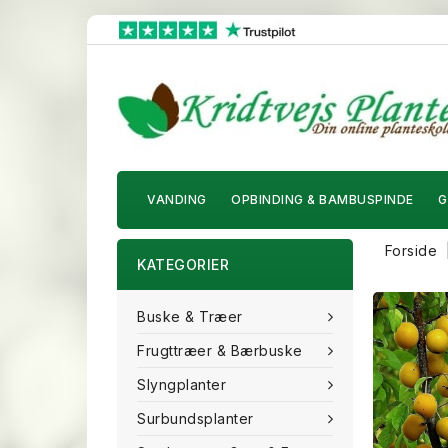
VANDING
OPBINDING & BAMBUSPINDE
G
Forside
KATEGORIER
Buske & Træer
Frugttræer & Bærbuske
Slyngplanter
Surbundsplanter