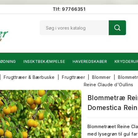
Tlf: 97766351
ØDNING
INSEKTBEKÆMPELSE
HAVEREDSKABER
KRYDDERU
Frugttræer & Bærbuske
Frugttræer
Blommer
Blommetr
Reine Claude d'Oullins
Blommetræ Rein
Domestica Rein
Blommetræet Reine Cla
med lysegrøn til gul fa