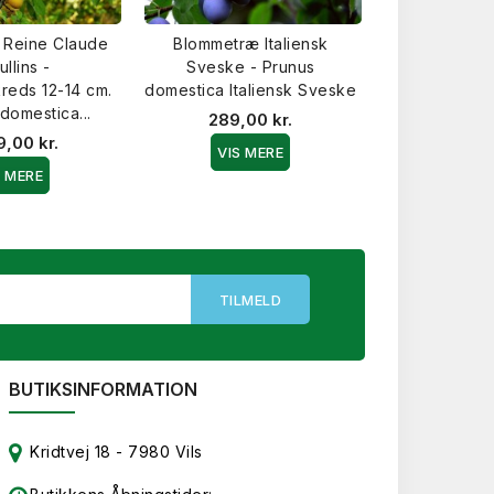
 Reine Claude
Blommetræ Italiensk
Dværg Blomm
llins -
Sveske - Prunus
Prunus dom
eds 12-14 cm.
domestica Italiensk Sveske
369,0
domestica...
289,00 kr.
VIS 
9,00 kr.
VIS MERE
S MERE
BUTIKSINFORMATION
Kridtvej 18 - 7980 Vils