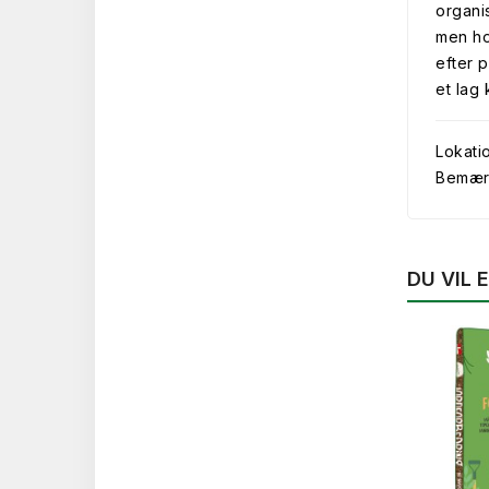
organi
men ho
efter 
et lag
Lokati
Bemærk 
DU VIL