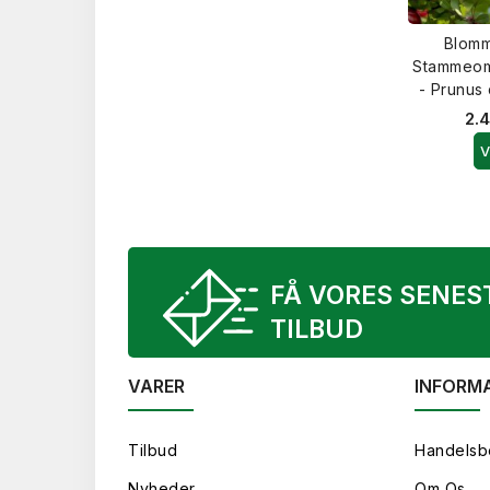
Blomm
Stammeom
- Prunus
2.4
V
FÅ VORES SENES
TILBUD
VARER
INFORM
Tilbud
Handelsb
Nyheder
Om Os