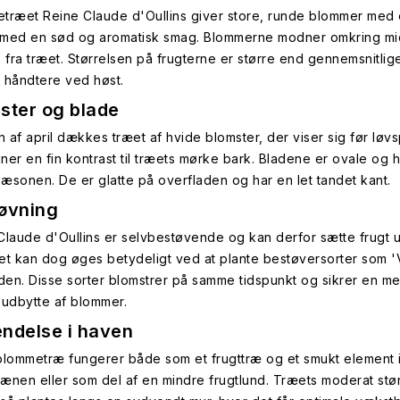
træet Reine Claude d'Oullins giver store, runde blommer med en
t med en sød og aromatisk smag. Blommerne modner omkring mid
e fra træet. Størrelsen på frugterne er større end gennemsnitli
at håndtere ved høst.
ster og blade
en af april dækkes træet af hvide blomster, der viser sig før lø
ner en fin kontrast til træets mørke bark. Bladene er ovale og 
æsonen. De er glatte på overfladen og har en let tandet kant.
øvning
Claude d'Oullins er selvbestøvende og kan derfor sætte frugt
et kan dog øges betydeligt ved at plante bestøversorter som 'Vi
en. Disse sorter blomstrer på samme tidspunkt og sikrer en me
 udbytte af blommer.
ndelse i haven
blommetræ fungerer både som et frugttræ og et smukt element i
ænen eller som del af en mindre frugtlund. Træets moderat størr