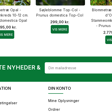
etræ Opal -
Søjleblomme Top-Col -
Blommetræ
kreds 10-12 cm.
Prunus domestica Top-Col
d'Ou
 domestica Opal
Stammeomkr
299,00 kr.
- Prunus 
95,00 kr.
VIS MERE
2.77
IS MERE
VI
TE NYHEDER &
ATION
DIN KONTO
Mine Oplysninger
etingelser
Ordrer