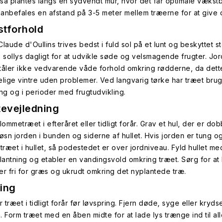
så plantes langs en sydvendt mur, hvor det får optimale vækstbe
anbefales en afstand på 3-5 meter mellem træerne for at give dem
tforhold
laude d'Oullins trives bedst i fuld sol på et lunt og beskyttet 
e sollys dagligt for at udvikle søde og velsmagende frugter. J
tåler ikke vedvarende våde forhold omkring rødderne, da dette 
elige vintre uden problemer. Ved langvarig tørke har træet brug f
ing og i perioder med frugtudvikling.
tevejledning
lommetræet i efteråret eller tidligt forår. Grav et hul, der er 
Løsn jorden i bunden og siderne af hullet. Hvis jorden er tung 
træet i hullet, så podestedet er over jordniveau. Fyld hullet med
plantning og etabler en vandingsvold omkring træet. Sørg for at
er fri for græs og ukrudt omkring det nyplantede træ.
ing
træet i tidligt forår før løvspring. Fjern døde, syge eller kryds
. Form træet med en åben midte for at lade lys trænge ind til al