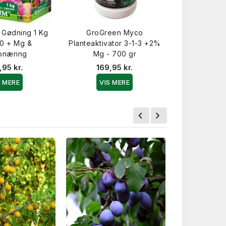
Gødning 1 Kg
GroGreen Myco
GroGreen 
20 + Mg &
Planteaktivator 3-1-3 +2%
Frugt (750 m
onæring
Mg - 700 gr
99,9
,95 kr.
169,95 kr.
VIS 
S MERE
VIS MERE