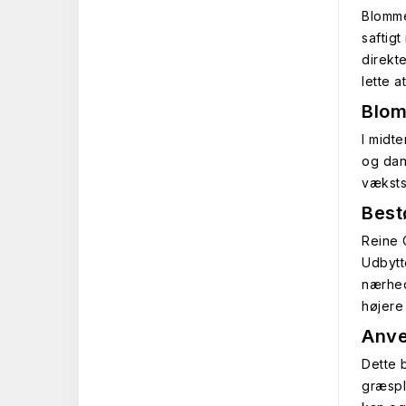
Blomme
saftig
direkt
lette 
Blom
I midt
og dan
væksts
Best
Reine 
Udbytt
nærhed
højere
Anve
Dette 
græspl