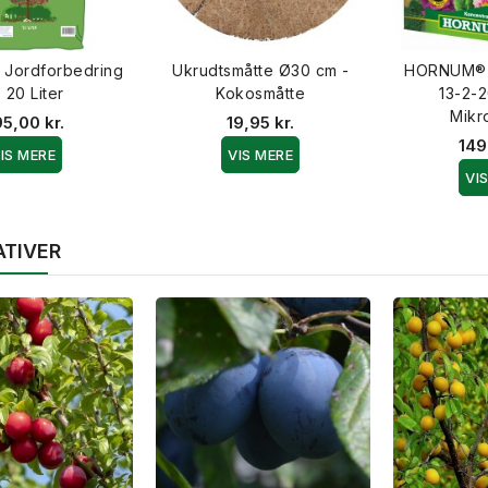
 Jordforbedring
Ukrudtsmåtte Ø30 cm -
HORNUM® 
 20 Liter
Kokosmåtte
13-2-
Mikr
5,00 kr.
19,95 kr.
149
IS MERE
VIS MERE
VI
ATIVER