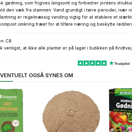
sk gødning, som frigives langsomt og forbedrer jordens strukt
ld den væk fra stammen. Vand grundigt i tørre perioder, især når
plantning er regelmæssig vanding vigtig for at etablere et stær
 kompost omkring træet for at tilføre næring og beskytte rødder
on: C8
venligst, at ikke alle planter er på lager i butikken på Kridtvej
 EVENTUELT OGSÅ SYNES OM