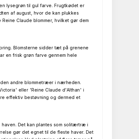
 lysegrøn til gul farve. Frugtkødet er
ten af august, hvor de kan plukkes
ge Reine Claude blommer, hvilket gør dem
vspring. Blomsterne sidder tæt på grenene
har en frisk grøn farve gennem hele
 uden andre blommetræer i nærheden.
ctoria' eller 'Reine Claude d'Althan' i
re effektiv bestøvning og dermed et
 haven. Det kan plantes som solitærtræ i
else gør det egnet til de fleste haver. Det