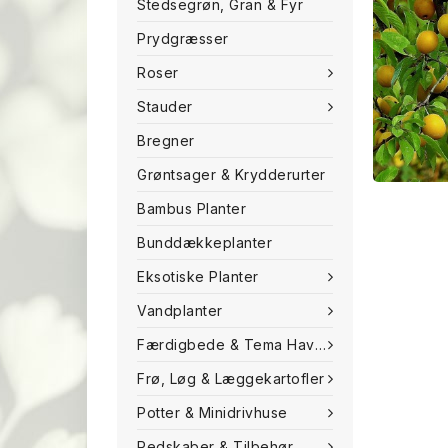
Stedsegrøn, Gran & Fyr
Prydgræsser
Roser
Stauder
Bregner
Grøntsager & Krydderurter
Bambus Planter
Bunddækkeplanter
Eksotiske Planter
Vandplanter
Færdigbede & Tema Haven
Frø, Løg & Læggekartofler
Potter & Minidrivhuse
Redskaber & Tilbehør