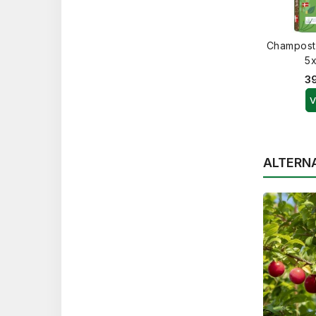
Champost
5x
39
V
ALTERN