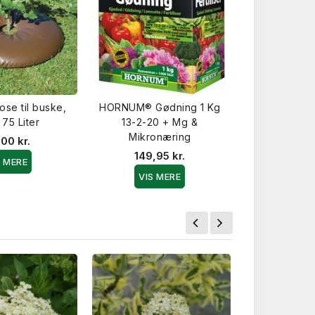
se til buske,
HORNUM® Gødning 1 Kg
GroGre
75 Liter
13-2-20 + Mg &
Planteaktiva
Mikronæring
Mg - 
00 kr.
149,95 kr.
169,9
S MERE
VIS MERE
VIS 