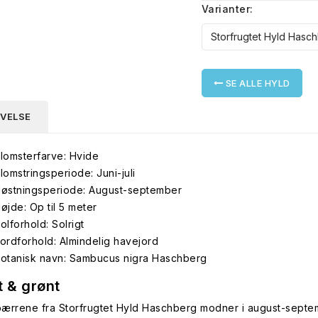
Varianter:
SE ALLE HYLD
IVELSE
lomsterfarve: Hvide
lomstringsperiode: Juni-juli
østningsperiode: August-september
øjde: Op til 5 meter
olforhold: Solrigt
ordforhold: Almindelig havejord
otanisk navn: Sambucus nigra Haschberg
t & grønt
ærrene fra Storfrugtet Hyld Haschberg modner i august-septe