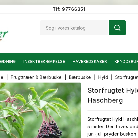
Tlf: 97766351
ØDNING
INSEKTBEKÆMPELSE
HAVEREDSKABER
KRYDDERU
de
Frugttræer & Bærbuske
Bærbuske
Hyld
Storfrugt
Storfrugtet Hy
Haschberg
Storfrugtet Hyld Hasch
5 meter. Den trives bed
juni-juli pryder buske