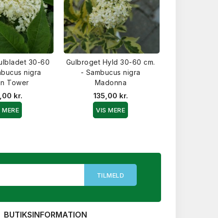
ulbladet 30-60
Gulbroget Hyld 30-60 cm.
Rødfliget Hy
mbucus nigra
- Sambucus nigra
- Sambucus 
en Tower
Madonna
Lace 
,00 kr.
135,00 kr.
149,0
S MERE
VIS MERE
VIS 
BUTIKSINFORMATION