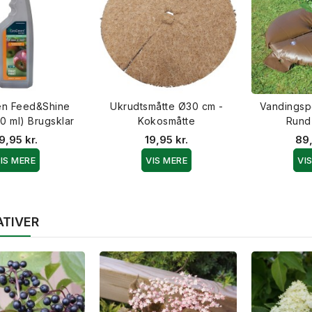
en Feed&Shine
Ukrudtsmåtte Ø30 cm -
Vandingspo
50 ml) Brugsklar
Kokosmåtte
Rund 
9,95 kr.
19,95 kr.
89,
IS MERE
VIS MERE
VI
ATIVER