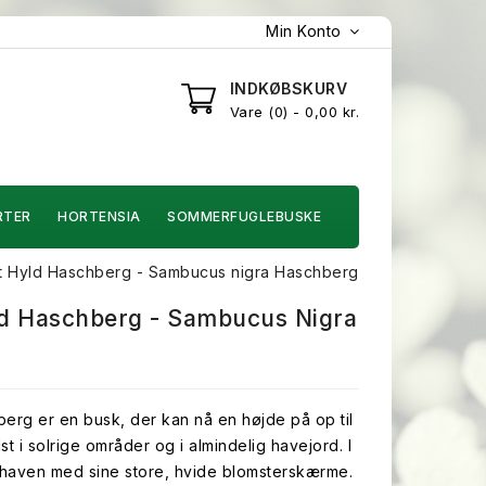
Min Konto
INDKØBSKURV
Vare
0
- 0,00 kr.
RTER
HORTENSIA
SOMMERFUGLEBUSKE
et Hyld Haschberg - Sambucus nigra Haschberg
ld Haschberg - Sambucus Nigra
berg er en busk, der kan nå en højde på op til
st i solrige områder og i almindelig havejord. I
n haven med sine store, hvide blomsterskærme.