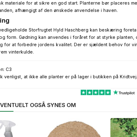
sk materiale for at sikre en god start. Planterne bør placeres 
nanden, afhængigt af den ønskede anvendelse i haven.
ing
 vedligeholde Storfrugtet Hyld Haschberg kan beskæring foretage
og form. Gødning kan anvendes i foråret for at styrke planten,
g for at forbedre jordens kvalitet. Der er sjældent behov for v
trem vinterkulde.
on: C3
venligst, at ikke alle planter er på lager i butikken på Kridtvej
 EVENTUELT OGSÅ SYNES OM