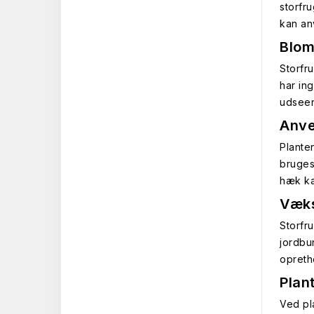
storfr
kan anv
Blom
Storfr
har in
udsee
Anve
Plante
bruges
hæk ka
Væks
Storfr
jordbu
opreth
Plan
Ved pl