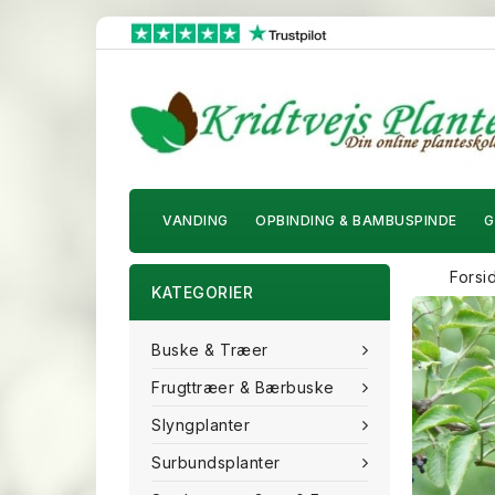
VANDING
OPBINDING & BAMBUSPINDE
G
Forsi
KATEGORIER
Buske & Træer
Frugttræer & Bærbuske
Slyngplanter
Surbundsplanter