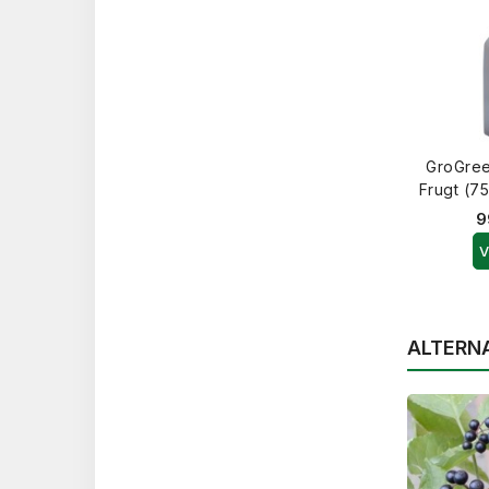
GroGre
Frugt (7
9
V
ALTERN