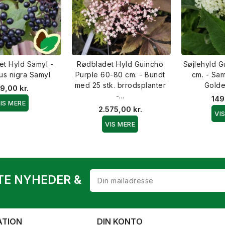
tet Hyld Samyl -
Rødbladet Hyld Guincho
Søjlehyld G
s nigra Samyl
Purple 60-80 cm. - Bundt
cm. - Sa
med 25 stk. brrodsplanter
Gold
9,00 kr.
-...
149
IS MERE
2.575,00 kr.
VI
VIS MERE
TE NYHEDER &
ATION
DIN KONTO