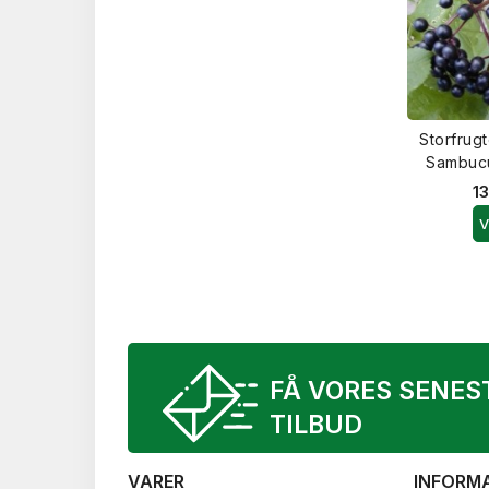
Storfrug
Sambucu
13
V
FÅ VORES SENES
TILBUD
VARER
INFORM