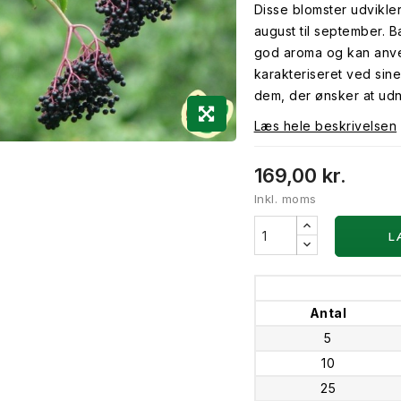
Disse blomster udvikle
august til september. 
god aroma og kan anvend
karakteriseret ved sine 
dem, der ønsker at udny
Læs hele beskrivelsen
169,00 kr.
Inkl. moms
L
Antal
5
10
25