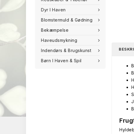
Dyr I Haven
Blomstermuld & Gødning
Bekæmpelse
Haveudsmykning
BESKR
Indendørs & Brugskunst
Børn I Haven & Spil
B
B
H
H
S
J
B
Frug
Hyldeb