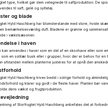
ugtet type, hvilket gør dem velegnede til saftproduktion. De spi
endes til saft, gelé og syltetøj.
ster og blade
ugtet Hyld Haschberg har blomsterstande med store, hvide skærme,
gen bemærkelsesværdig duft. Bladene er grønne og sammensatte,
nde i vækstsæsonen.
ndelse i haven
n kan anvendes i haver som en del af en skovhave eller som en
 som en solitær busk eller i grupper, hvor der er behov for en 
n afstanden mellem planterne justeres for at opnå den ønsked
tforhold
ugtet Hyld Haschberg trives bedst i solrige forhold og almindel
ndsforhold og klarer sig godt i de fleste haver. Planten bør van
olde dens vækst og frugtproduktion.
tevejledning
antning af Storfrugtet Hyld Haschberg anbefales det at forbed