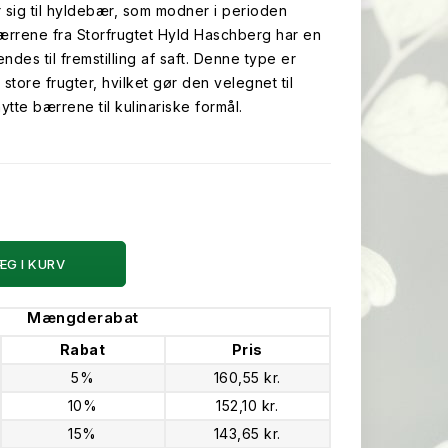
r sig til hyldebær, som modner i perioden
Bærrene fra Storfrugtet Hyld Haschberg har en
es til fremstilling af saft. Denne type er
store frugter, hvilket gør den velegnet til
tte bærrene til kulinariske formål.
ÆG I KURV
Mængderabat
Rabat
Pris
5%
160,55 kr.
10%
152,10 kr.
15%
143,65 kr.