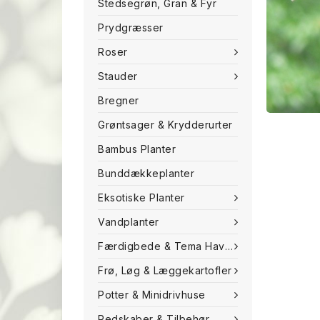
Stedsegrøn, Gran & Fyr
Prydgræsser
Roser
Stauder
Bregner
Grøntsager & Krydderurter
Bambus Planter
Bunddækkeplanter
Eksotiske Planter
Vandplanter
Færdigbede & Tema Haven
Frø, Løg & Læggekartofler
Potter & Minidrivhuse
Redskaber & Tilbehør