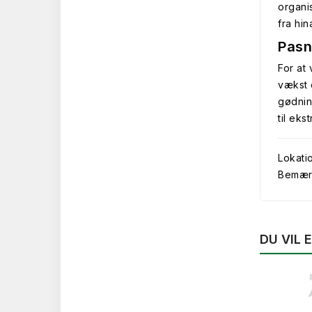
organi
fra hi
Pasn
For at
vækst 
gødnin
til eks
Lokati
Bemærk 
DU VIL