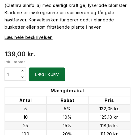
(Clethra alnifolia) med særligt kraftige, lyserøde blomster.
Bladene er mørkegrønne om sommeren og får gule
høstfarver. Konvalbusken fungerer godt i blandede
busketter eller som fritstående plante i haven.
Læs hele beskrivelsen
139,00 kr.
Inkl. moms
LÆG I KURV
Mængderabat
Antal
Rabat
Pris
5
5%
132,05 kr.
10
10%
125,10 kr.
25
15%
118,15 kr.
100
20%
111,20 kr.