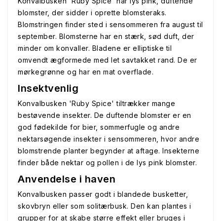
Konvalbusken 'Ruby Spice' har lys pink, duftende
blomster, der sidder i oprette blomsteraks.
Blomstringen finder sted i sensommeren fra august til
september. Blomsterne har en stærk, sød duft, der
minder om konvaller. Bladene er elliptiske til
omvendt ægformede med let savtakket rand. De er
mørkegrønne og har en mat overflade.
Insektvenlig
Konvalbusken 'Ruby Spice' tiltrækker mange
bestøvende insekter. De duftende blomster er en
god fødekilde for bier, sommerfugle og andre
nektarsøgende insekter i sensommeren, hvor andre
blomstrende planter begynder at aftage. Insekterne
finder både nektar og pollen i de lys pink blomster.
Anvendelse i haven
Konvalbusken passer godt i blandede busketter,
skovbryn eller som solitærbusk. Den kan plantes i
grupper for at skabe større effekt eller bruges i