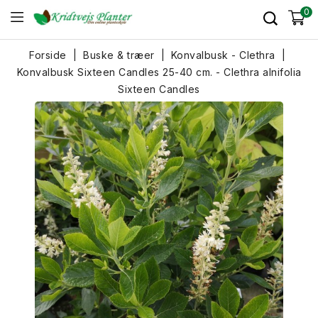
0
Forside
Buske & træer
Konvalbusk - Clethra
Konvalbusk Sixteen Candles 25-40 cm. - Clethra alnifolia
Sixteen Candles