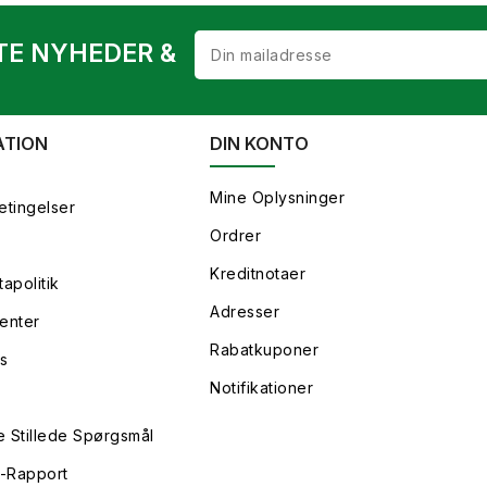
TE NYHEDER &
ATION
DIN KONTO
Mine Oplysninger
etingelser
Ordrer
Kreditnotaer
apolitik
Adresser
enter
Rabatkuponer
s
Notifikationer
e Stillede Spørgsmål
y-Rapport