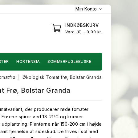
Min Konto
INDKØBSKURV
Vare
0
- 0,00 kr.
RTER
HORTENSIA
SOMMERFUGLEBUSKE
omatfrø
Økologisk Tomat frø, Bolstar Granda
t Frø, Bolstar Granda
omatvariant, der producerer røde tomater
Frøene spirer ved 18-21°C og kræver
r udplantning. Planterne når 150-200 cm i højde
samt fjernelse af sideskud. De trives i sol med