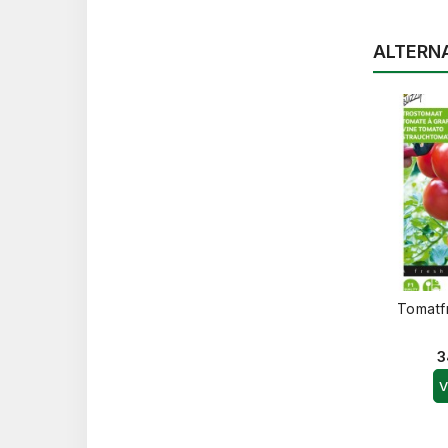
ALTERN
Tomatfr
3
V