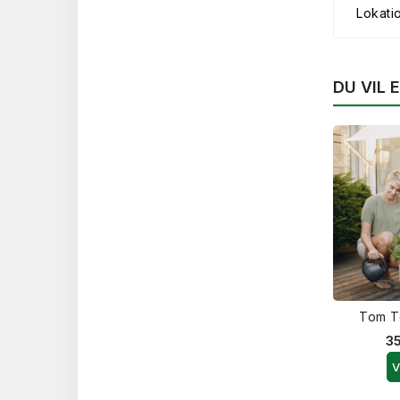
Lokati
DU VIL
Tom T
35
V