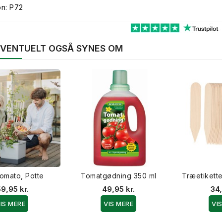
on: P72
 EVENTUELT OGSÅ SYNES OM
omato, Potte
Tomatgødning 350 ml
Træetikette
9,95 kr.
49,95 kr.
34,
IS MERE
VIS MERE
VI