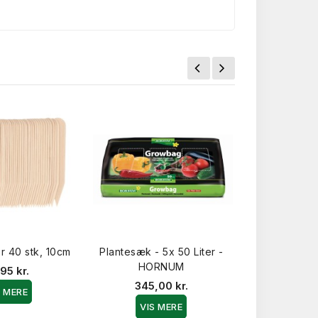
r 40 stk, 10cm
Plantesæk - 5x 50 Liter -
Tomatgødni
HORNUM
95 kr.
79,9
345,00 kr.
S MERE
VIS 
VIS MERE