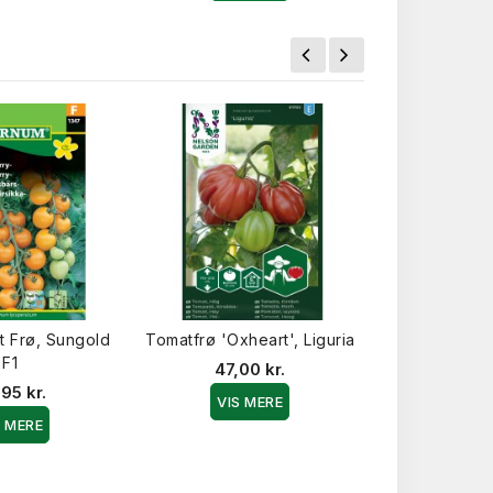
t Frø, Sungold
Tomatfrø 'Oxheart', Liguria
Bøftomat fr
F1
Fra
47,00 kr.
95 kr.
24,9
VIS MERE
S MERE
VIS 