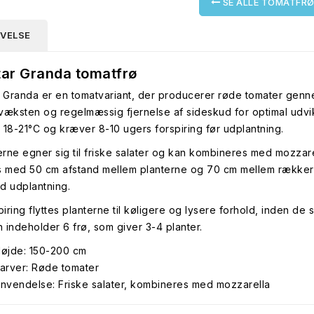
SE ALLE TOMATFR
IVELSE
tar Granda tomatfrø
r Granda er en tomatvariant, der producerer røde tomater gen
væksten og regelmæssig fjernelse af sideskud for optimal udvi
 18-21°C og kræver 8-10 ugers forspiring før udplantning.
rne egner sig til friske salater og kan kombineres med mozzarell
s med 50 cm afstand mellem planterne og 70 cm mellem rækker
d udplantning.
piring flyttes planterne til køligere og lysere forhold, inden de 
 indeholder 6 frø, som giver 3-4 planter.
øjde: 150-200 cm
arver: Røde tomater
nvendelse: Friske salater, kombineres med mozzarella