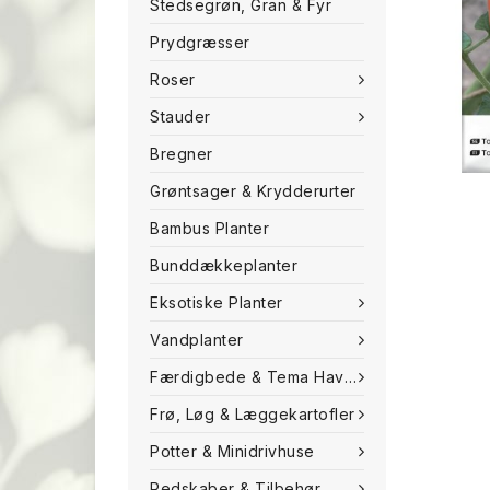
Stedsegrøn, Gran & Fyr
Prydgræsser
Roser
Stauder
Bregner
Grøntsager & Krydderurter
Bambus Planter
Bunddækkeplanter
Eksotiske Planter
Vandplanter
Færdigbede & Tema Haven
Frø, Løg & Læggekartofler
Potter & Minidrivhuse
Redskaber & Tilbehør