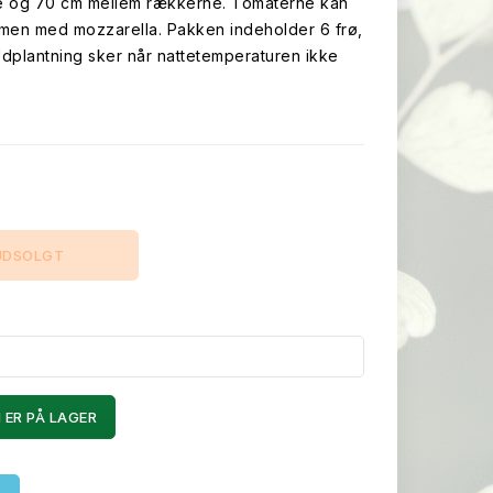
e og 70 cm mellem rækkerne. Tomaterne kan
mmen med mozzarella. Pakken indeholder 6 frø,
 Udplantning sker når nattetemperaturen ikke
UDSOLGT
 ER PÅ LAGER