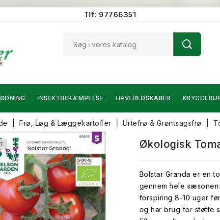
Tlf: 97766351
ØDNING
INSEKTBEKÆMPELSE
HAVEREDSKABER
KRYDDERU
ide
Frø, Løg & Læggekartofler
Urtefrø & Grøntsagsfrø
T
Økologisk Toma
T
Bolstar Granda er en t
gennem hele sæsonen. 
forspiring 8-10 uger fø
og har brug for støtte 