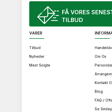
FÅ VORES SENES
TILBUD
VARER
INFORM
Tilbud
Handelsb
Nyheder
Om Os
Mest Solgte
Persondat
Arrangem
Kontakt O
Blog
FAQ / Oft
Se Smile