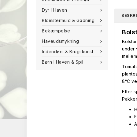
Dyr I Haven
BESKR
Blomstermuld & Gødning
Bekæmpelse
Bols
Haveudsmykning
Bolsta
under 
Indendørs & Brugskunst
mellem
Børn I Haven & Spil
Tomate
plante
8°C ve
Efter s
Pakken
H
F
A