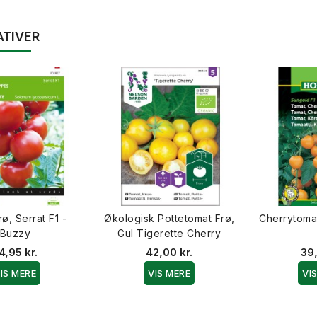
ATIVER
ø, Serrat F1 -
Økologisk Pottetomat Frø,
Cherrytoma
Buzzy
Gul Tigerette Cherry
4,95 kr.
42,00 kr.
39,
IS MERE
VIS MERE
VI