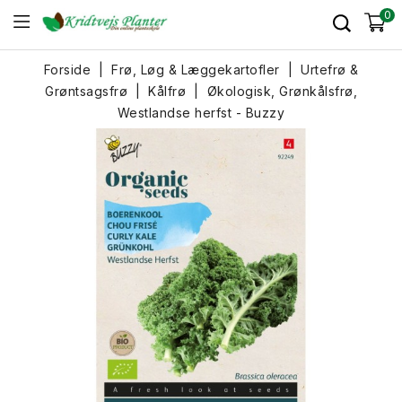
0
Forside
Frø, Løg & Læggekartofler
Urtefrø &
Grøntsagsfrø
Kålfrø
Økologisk, Grønkålsfrø,
Westlandse herfst - Buzzy