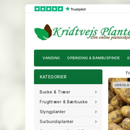
VANDING
OPBINDING & BAMBUSPINDE
G
F
KATEGORIER
UDSOLG
Buske & Træer
Frugttræer & Bærbuske
Slyngplanter
Surbundsplanter