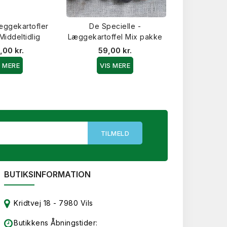
æggekartofler
De Specielle -
Purple Rain
Middeltidlig
Læggekartoffel Mix pakke
Læggekartofl
Middel
,00 kr.
59,00 kr.
69,0
S MERE
VIS MERE
VIS 
BUTIKSINFORMATION
Kridtvej 18 - 7980 Vils
Butikkens Åbningstider: