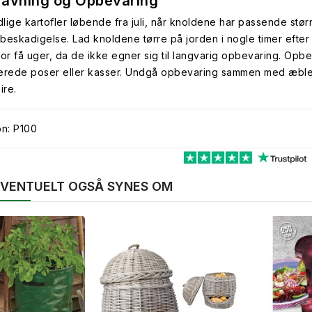
avning og Opbevaring
dlige kartofler løbende fra juli, når knoldene har passende stør
beskadigelse. Lad knoldene tørre på jorden i nogle timer efter 
for få uger, da de ikke egner sig til langvarig opbevaring. Opb
erede poser eller kasser. Undgå opbevaring sammen med æbler, 
pire.
on: P100
 EVENTUELT OGSÅ SYNES OM