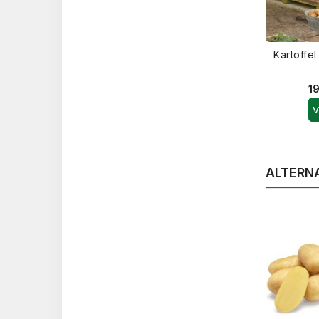
Kartoffe
19
V
ALTERN