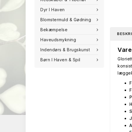
Dyr I Haven
Blomstermuld & Gødning
Bekæmpelse
BESKR
Haveudsmykning
Vare
Indendørs & Brugskunst
Gloriet
Børn I Haven & Spil
konsis
læggek
F
F
P
H
S
J
A