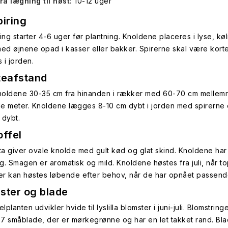
ra lægning til høst:
10-12 uger
piring
ring starter 4-6 uger før plantning. Knoldene placeres i lyse, k
med øjnene opad i kasser eller bakker. Spirerne skal være korte
 i jorden.
teafstand
oldene 30-35 cm fra hinanden i rækker med 60-70 cm mellemrum.
e meter. Knoldene lægges 8-10 cm dybt i jorden med spirerne o
 dybt.
offel
tta giver ovale knolde med gult kød og glat skind. Knoldene har
g. Smagen er aromatisk og mild. Knoldene høstes fra juli, når t
ler kan høstes løbende efter behov, når de har opnået passende
ster og blade
elplanten udvikler hvide til lyslilla blomster i juni-juli. Blomst
7 småblade, der er mørkegrønne og har en let takket rand. Bla