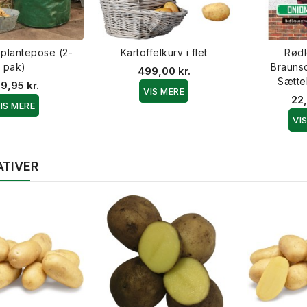
l plantepose (2-
Kartoffelkurv i flet
Rød
pak)
Brauns
499,00 kr.
Sætte
9,95 kr.
VIS MERE
22,
IS MERE
VI
ATIVER