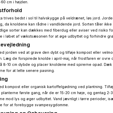
-60 cm i højden.
tforhold
tta trives bedst i sol til halvskygge på veldrænet, løs jord. Jo
g, da knoldene kan rådne i vandlidende jord. Sorten tåler ikke 
idlige sorter kan dækkes med fiberdug eller aviser ved risiko f
e i løbet af vækstsæsonen for at øge udbyttet og forhindre grø
tevejledning
ed jorden ved at grave den dybt og tilføje kompost eller velmo
en. Læg de forspirede knolde i april-maj, når frostfaren er ovre
på 8-10 cm dybde og placer knoldene med spirerne opad. Dæk fo
ne for at lette senere pasning.
ing
d kompost eller organisk kartoffelgødning ved plantning. Tilføj
 planterne første gang, når de er 15-20 cm høje, og gentag 2-
ne mod lys og øger udbyttet. Vand jævnligt i tørre perioder, 
e for at forebygge svampesygdomme.