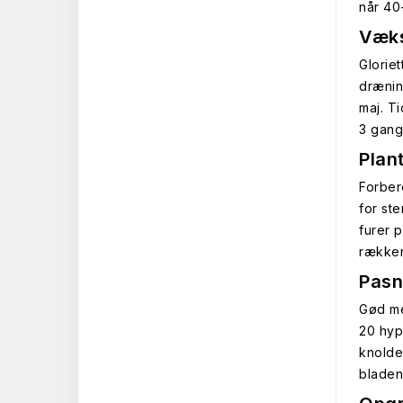
når 40
Væks
Glorie
drænin
maj. T
3 gang
Plan
Forber
for st
furer 
rækker
Pasn
Gød me
20 hyp
knolde
bladen