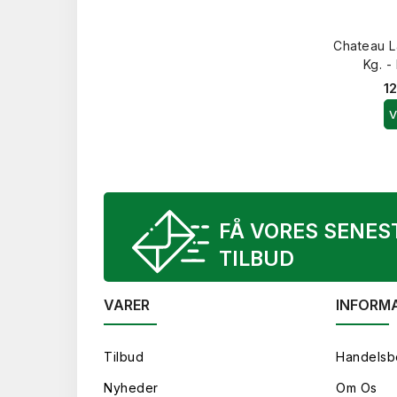
Chateau L
Kg. -
12
V
FÅ VORES SENES
TILBUD
VARER
INFORM
Tilbud
Handelsb
Nyheder
Om Os