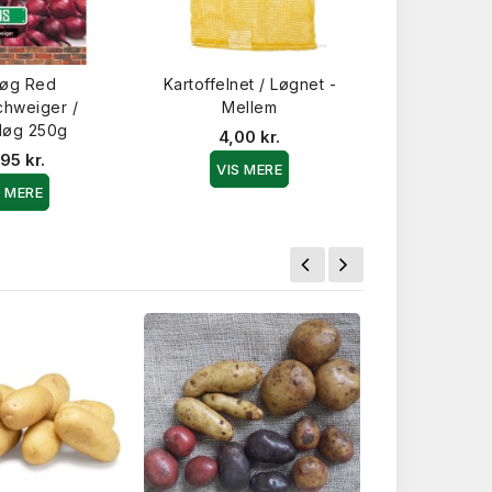
løg Red
Kartoffelnet / Løgnet -
Sætteløg Mi
chweiger /
Mellem
250 
løg 250g
4,00 kr.
24,9
95 kr.
VIS MERE
VIS 
S MERE