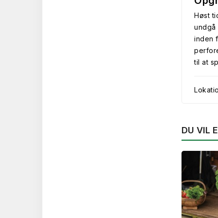
Opgr
Høst ti
undgå 
inden 
perfor
til at s
Lokati
DU VIL