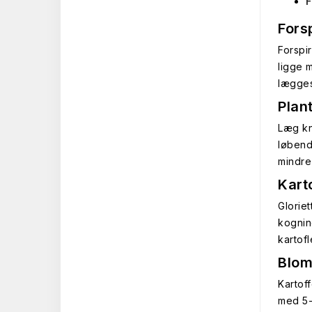
F
Fors
Forspi
ligge 
lægges
Plan
Læg kn
løbend
mindre
Kart
Glorie
kognin
kartof
Blom
Kartoff
med 5-