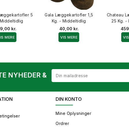
æggekartofler 5
Gala Læggekartofler 1,5
Chateau L
 Middeltidlig
Kg. - Middeltidlig
25 Kg. - 
9,00 kr.
40,00 kr.
459
IS MERE
VIS MERE
VI
TE NYHEDER &
ATION
DIN KONTO
Mine Oplysninger
etingelser
Ordrer