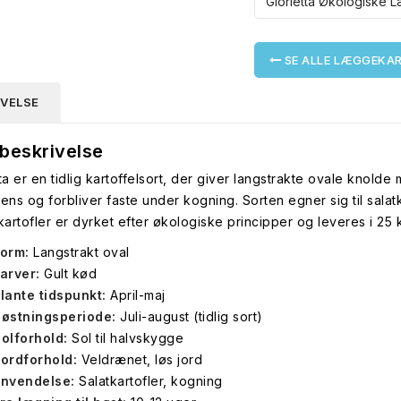
SE ALLE LÆGGEKA
IVELSE
beskrivelse
ta er en tidlig kartoffelsort, der giver langstrakte ovale knold
tens og forbliver faste under kogning. Sorten egner sig til sala
artofler er dyrket efter økologiske principper og leveres i 25
orm:
Langstrakt oval
arver:
Gult kød
lante tidspunkt:
April-maj
østningsperiode:
Juli-august (tidlig sort)
olforhold:
Sol til halvskygge
ordforhold:
Veldrænet, løs jord
nvendelse:
Salatkartofler, kogning