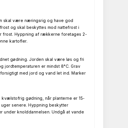
rden skal være næringsrig og have god
frost og skal beskyttes mod nattefrost i
or frost. Hyppning af rækkerne foretages 2-
nne kartofler.
dnet gødning. Jorden skal være løs og fri
 og jordtemperaturen er mindst 8°C. Grav
rsigtigt med jord og vand let ind. Marker
 kvælstofrig gødning, når planterne er 15-
3 uger senere. Hyppning beskytter
især under knolddannelsen. Undgå at vande