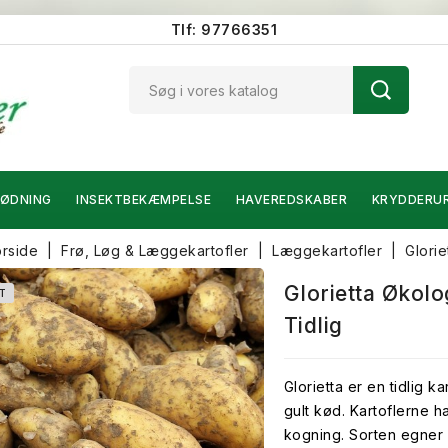
Tlf: 97766351
ØDNING
INSEKTBEKÆMPELSE
HAVEREDSKABER
KRYDDERU
orside
Frø, Løg & Læggekartofler
Læggekartofler
Glorie
Glorietta Økolo
T
Tidlig
Glorietta er en tidlig 
gult kød. Kartoflerne h
kogning. Sorten egner s