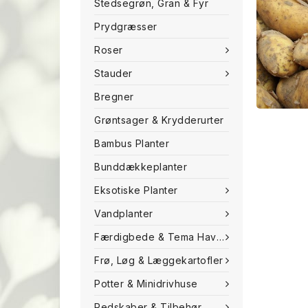
Stedsegrøn, Gran & Fyr
Prydgræsser
Roser
Stauder
Bregner
Grøntsager & Krydderurter
Bambus Planter
Bunddækkeplanter
Eksotiske Planter
Vandplanter
Færdigbede & Tema Haven
Frø, Løg & Læggekartofler
Potter & Minidrivhuse
Redskaber & Tilbehør