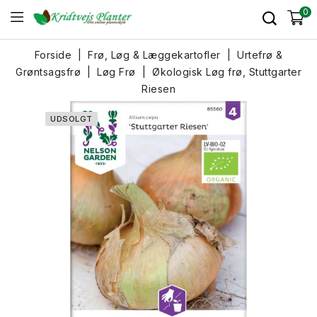
0
Forside
Frø, Løg & Læggekartofler
Urtefrø &
Grøntsagsfrø
Løg Frø
Økologisk Løg frø, Stuttgarter
Riesen
UDSOLGT