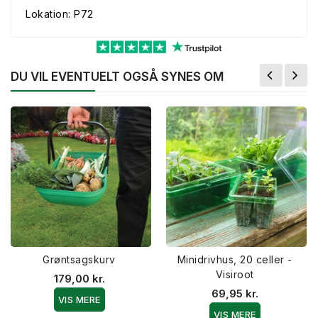
Lokation: P72
DU VIL EVENTUELT OGSÅ SYNES OM
Grøntsagskurv
Minidrivhus, 20 celler -
Visiroot
179,00 kr.
69,95 kr.
VIS MERE
VIS MERE