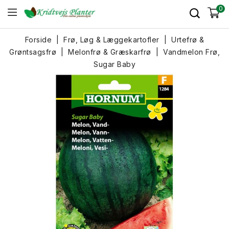
0
Forside
Frø, Løg & Læggekartofler
Urtefrø &
Grøntsagsfrø
Melonfrø & Græskarfrø
Vandmelon Frø,
Sugar Baby