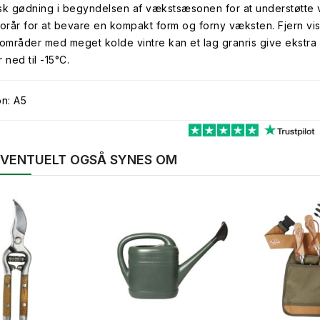
sk gødning i begyndelsen af vækstsæsonen for at understøtte væ
t forår for at bevare en kompakt form og forny væksten. Fjern v
 områder med meget kolde vintre kan et lag granris give ekstra
 ned til -15°C.
on: A5
 EVENTUELT OGSÅ SYNES OM