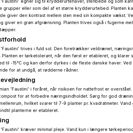
 'Faustini' egner sig til krydderurtehaver, stenbede og som kan
re grupper eller som del af et større krydderurtebed. Planten ka
de giver den kontrast mellem sten med sin kompakte vækst. Ved
 og giver en grøn afgrænsning. Planten trives også i fugerne mel
tæpper.
tforhold
'Faustini' trives i fuld sol. Den foretrækker veldrænet, nærings
. Planten er tørketolerant, når den først er etableret, og klarer
ned til -15°C og kan derfor dyrkes i de fleste danske haver. Ve
nde for at undgå, at rødderne rådner.
tevejledning
imian 'Faustini' i foråret, når risikoen for nattefrost er overst
e kompost for at forbedre næringsindholdet. Sørg for god dræning
mellemrum, hvilket svarer til 7-9 planter pr. kvadratmeter. Vand
 indtil planterne er etableret.
ing
'Faustini' kræver minimal pleje. Vand kun i længere tørkeperiode