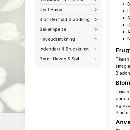
B
Dyr I Haven
H
S
Blomstermuld & Gødning
J
Bekæmpelse
A
B
Haveudsmykning
Indendørs & Brugskunst
Frug
Børn I Haven & Spil
Timian
smag m
Bladen
Blom
Timian 
enden 
og ova
Plante
Anve