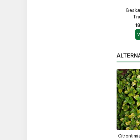
Beskæ
Tr
18
V
ALTERN
Citrontim