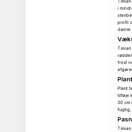
Timian
i mind
stenbe
profil
danne 
Væks
Timian 
rødder
frost 
afgøre
Plan
Plant t
tilføj
30 cm 
fugtig,
Pasn
Timian 