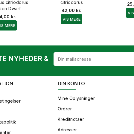
s citriodorus
citriodorus
25,
den Dwarf
42,00 kr.
VI
4,00 kr.
VIS MERE
IS MERE
TE NYHEDER &
ATION
DIN KONTO
Mine Oplysninger
etingelser
Ordrer
Kreditnotaer
apolitik
Adresser
enter