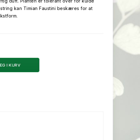
ftig duft. Planten er tolerant over for kulde
omstring kan Timian Faustini beskæres for at
kstform.
ÆG I KURV