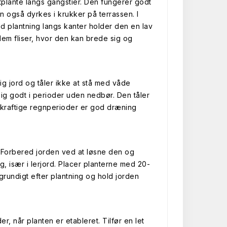
tplante langs gangstier. Den fungerer godt
n også dyrkes i krukker på terrassen. I
 plantning langs kanter holder den en lav
lem fliser, hvor den kan brede sig og
rig jord og tåler ikke at stå med våde
 sig godt i perioder uden nedbør. Den tåler
d kraftige regnperioder er god dræning
ået. Forbered jorden ved at løsne den og
, især i lerjord. Placer planterne med 20-
 grundigt efter plantning og hold jorden
r, når planten er etableret. Tilfør en let