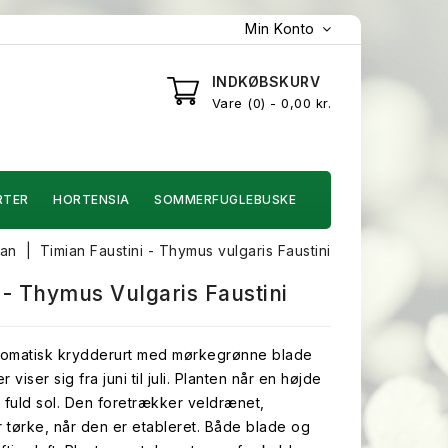
Min Konto
INDKØBSKURV
Vare
0
- 0,00 kr.
RTER
HORTENSIA
SOMMERFUGLEBUSKE
ian
Timian Faustini - Thymus vulgaris Faustini
 - Thymus Vulgaris Faustini
aromatisk krydderurt med mørkegrønne blade
r viser sig fra juni til juli. Planten når en højde
i fuld sol. Den foretrækker veldrænet,
r tørke, når den er etableret. Både blade og