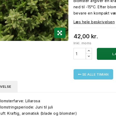
blomster afgiver en kra
ned til -15°C. Efter bl
bevare en kompakt væ
Læs hele beskrivelsen
42,00 kr.
Inkl. moms
L
SE ALLE TIMIAN
IVELSE
lomsterfarve: Lillarosa
lomstringsperiode: Juni til juli
uft: Kraftig, aromatisk (blade og blomster)