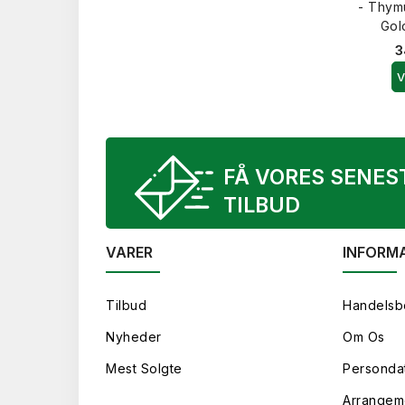
- Thymu
Gol
3
V
FÅ VORES SENES
TILBUD
VARER
INFORM
Tilbud
Handelsb
Nyheder
Om Os
Mest Solgte
Persondat
Arrangem