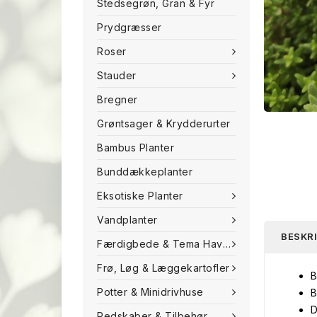
Stedsegrøn, Gran & Fyr
Prydgræsser
Roser
Stauder
Bregner
Grøntsager & Krydderurter
Bambus Planter
Bunddækkeplanter
Eksotiske Planter
Vandplanter
BESKR
Færdigbede & Tema Haven
Frø, Løg & Læggekartofler
B
Potter & Minidrivhuse
B
D
Redskaber & Tilbehør