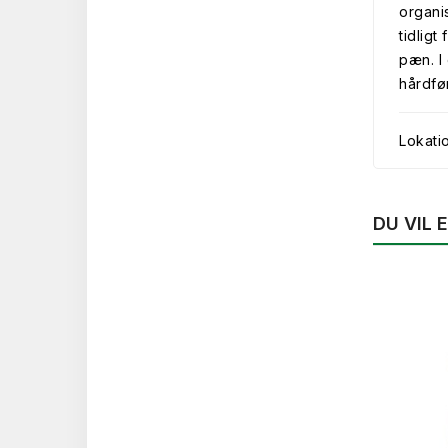
organi
tidlig
pæn. I
hårdfør
Lokati
DU VIL