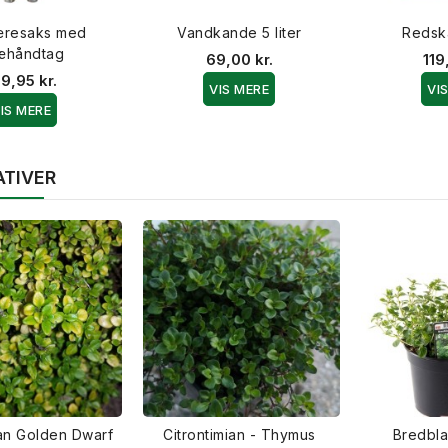
resaks med
Vandkande 5 liter
Redsk
æhåndtag
69,00 kr.
119
9,95 kr.
VIS MERE
VI
IS MERE
ATIVER
ian Golden Dwarf
Citrontimian - Thymus
Bredbla