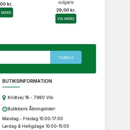
vulgaris
Thymus 
00 kr.
Comp
29,00 kr.
S MERE
32,0
VIS MERE
VIS 
BUTIKSINFORMATION
Kridtvej 18 - 7980 Vils
Butikkens Åbningstider:
Mandag - Fredag 10:00-17:00
Lørdag & Helligdage 10:00-15:00