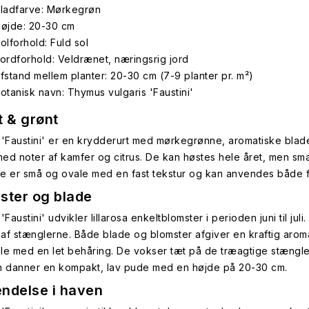
ladfarve: Mørkegrøn
øjde: 20-30 cm
olforhold: Fuld sol
ordforhold: Veldrænet, næringsrig jord
fstand mellem planter: 20-30 cm (7-9 planter pr. m²)
otanisk navn: Thymus vulgaris 'Faustini'
t & grønt
 'Faustini' er en krydderurt med mørkegrønne, aromatiske blade
ed noter af kamfer og citrus. De kan høstes hele året, men smag
e er små og ovale med en fast tekstur og kan anvendes både fr
ster og blade
'Faustini' udvikler lillarosa enkeltblomster i perioden juni til ju
af stænglerne. Både blade og blomster afgiver en kraftig arom
le med en let behåring. De vokser tæt på de træagtige stængle
n danner en kompakt, lav pude med en højde på 20-30 cm.
ndelse i haven