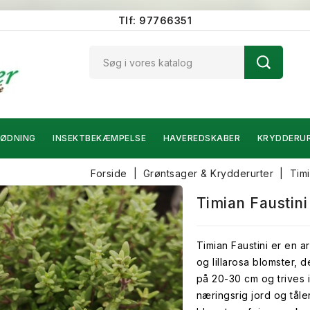
Tlf: 97766351
ØDNING
INSEKTBEKÆMPELSE
HAVEREDSKABER
KRYDDERU
Forside
Grøntsager & Krydderurter
Tim
Timian Faustini
Timian Faustini er en 
og lillarosa blomster, de
på 20-30 cm og trives 
næringsrig jord og tåle