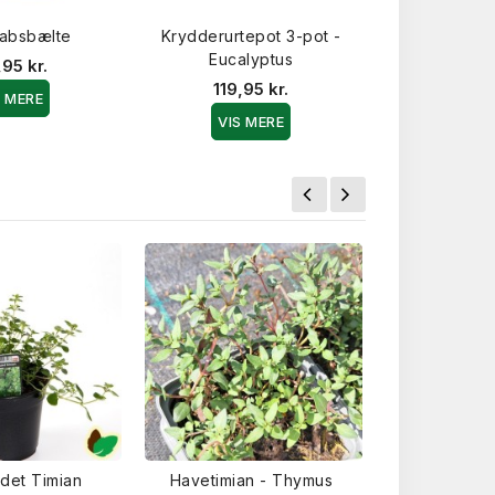
absbælte
Krydderurtepot 3-pot -
Bykurv me
Eucalyptus
,95 kr.
129,9
119,95 kr.
S MERE
VIS 
VIS MERE
det Timian
Havetimian - Thymus
Timian Co