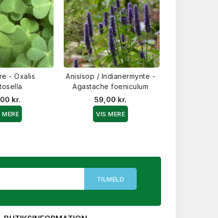
e - Oxalis
Anisisop / Indianermynte -
Citronmeliss
tosella
Agastache foeniculum
offic
00 kr.
59,00 kr.
25,0
S MERE
VIS MERE
VIS 