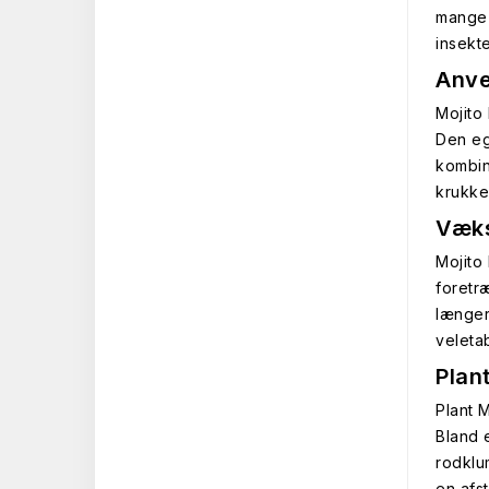
mange 
insekte
Anve
Mojito
Den egn
kombin
krukke
Væks
Mojito 
foretr
længer
veleta
Plan
Plant 
Bland 
rodklu
en afs