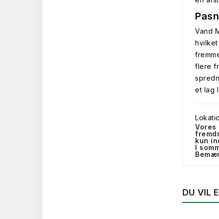
Pasn
Vand Mo
hvilke
fremme
flere 
spredn
et lag 
Lokati
Vores 
fremdr
kun in
I somm
Bemærk
DU VIL