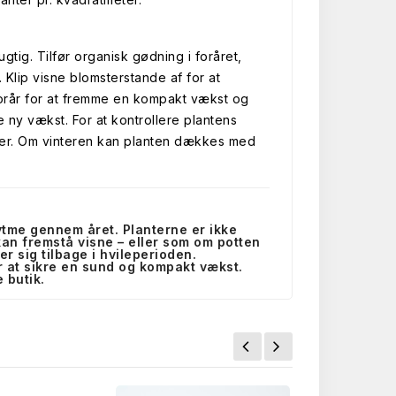
ugtig. Tilfør organisk gødning i foråret,
Klip visne blomsterstande af for at
forår for at fremme en kompakt vækst og
 ny vækst. For at kontrollere plantens
kker. Om vinteren kan planten dækkes med
rytme gennem året. Planterne er ikke
r kan fremstå visne – eller som om potten
er sig tilbage i hvileperioden.
r at sikre en sund og kompakt vækst.
 butik.