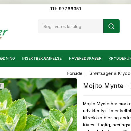
Tlf: 97766351
ØDNING
INSEKTBEKÆMPELSE
HAVEREDSKABER
KRYDDERU
Forside
Grøntsager & Krydd
Mojito Mynte -
T
Mojito Mynte har mørke
udvikler lyslilla enkelt
tiltrækker bier og andr
trives i fugtig, nærings