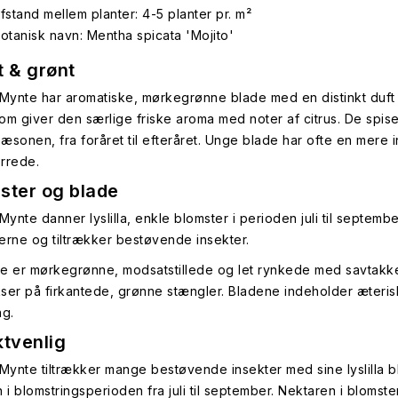
fstand mellem planter: 4-5 planter pr. m²
otanisk navn: Mentha spicata 'Mojito'
t & grønt
 Mynte har aromatiske, mørkegrønne blade med en distinkt duf
 som giver den særlige friske aroma med noter af citrus. De spi
æsonen, fra foråret til efteråret. Unge blade har ofte en mere 
ørrede.
ster og blade
Mynte danner lyslilla, enkle blomster i perioden juli til septem
erne og tiltrækker bestøvende insekter.
e er mørkegrønne, modsatstillede og let rynkede med savtakked
ser på firkantede, grønne stængler. Bladene indeholder æteriske
ng.
ktvenlig
 Mynte tiltrækker mange bestøvende insekter med sine lyslilla 
n i blomstringsperioden fra juli til september. Nektaren i bloms