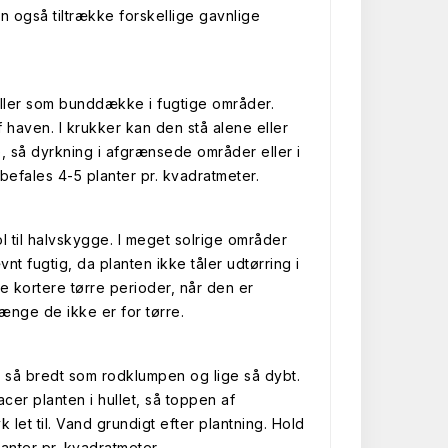
n også tiltrække forskellige gavnlige
eller som bunddække i fugtige områder.
f haven. I krukker kan den stå alene eller
, så dyrkning i afgrænsede områder eller i
befales 4-5 planter pr. kvadratmeter.
ol til halvskygge. I meget solrige områder
t fugtig, da planten ikke tåler udtørring i
 kortere tørre perioder, når den er
længe de ikke er for tørre.
lt så bredt som rodklumpen og lige så dybt.
cer planten i hullet, så toppen af
let til. Vand grundigt efter plantning. Hold
anter pr. kvadratmeter.