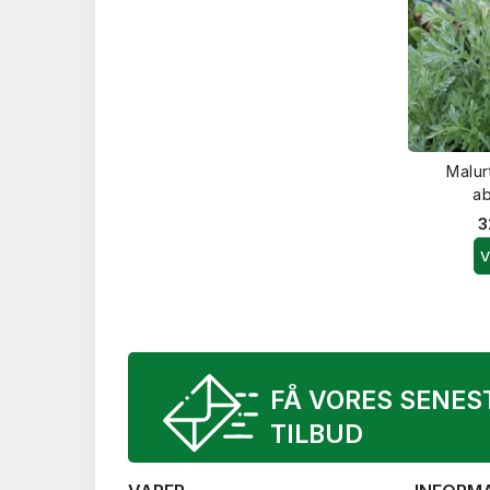
Malur
ab
3
V
FÅ VORES SENES
TILBUD