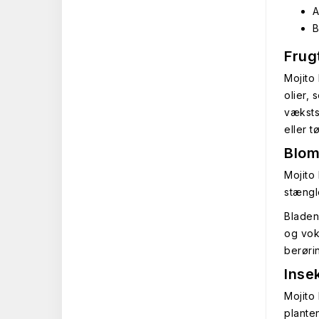
A
B
Frug
Mojito
olier,
væksts
eller t
Blom
Mojito 
stængl
Bladen
og vok
berøri
Inse
Mojito
plante