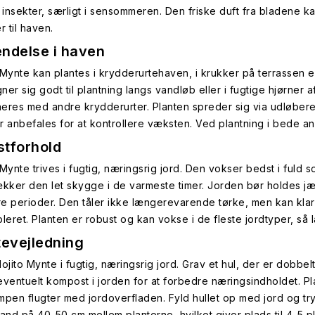
insekter, særligt i sensommeren. Den friske duft fra bladene ka
r til haven.
ndelse i haven
 Mynte kan plantes i krydderurtehaven, i krukker på terrassen 
er sig godt til plantning langs vandløb eller i fugtige hjørner a
eres med andre krydderurter. Planten spreder sig via udløbere
r anbefales for at kontrollere væksten. Ved plantning i bede an
tforhold
Mynte trives i fugtig, næringsrig jord. Den vokser bedst i fuld s
ækker den let skygge i de varmeste timer. Jorden bør holdes jævn
e perioder. Den tåler ikke længerevarende tørke, men kan klare
bleret. Planten er robust og kan vokse i de fleste jordtyper, så 
tevejledning
Mojito Mynte i fugtig, næringsrig jord. Grav et hul, der er dobbe
eventuelt kompost i jorden for at forbedre næringsindholdet. Pla
mpen flugter med jordoverfladen. Fyld hullet op med jord og tryk 
tand på 40-50 cm mellem planterne, hvilket giver plads til 4-5 pl