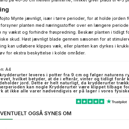
ing
jito Mynte jævnligt, især i tørre perioder, for at holde jorden f
t forsyner planten med næringsstoffer over en længere periode. 
 ny vækst og forhindre frøspredning. Beskær planten i tidligt 
friske skud. Høst jævnligt blade gennem sæsonen for at stimulere
ing kan udløbere klippes væk, eller planten kan dyrkes i kru
løv for ekstra beskyttelse i kolde områder.
on: A4
krydderurter leveres i potter fra 9 cm og følger naturens 
evet, hvilket betyder, at de i efterår, vinter og tidligt forå
deholder jord. Dette er helt naturligt, da krydderurter trækk
erperioden kan nogle Krydderurter være klippet tilbage fo
 at ikke alle varer nødvendigvis er på lager i vores fysiske
 EVENTUELT OGSÅ SYNES OM