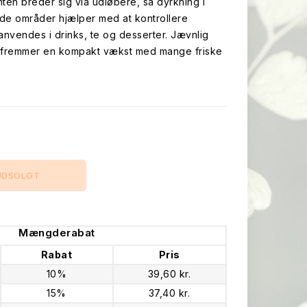
ten breder sig via udløbere, så dyrkning i
de områder hjælper med at kontrollere
nvendes i drinks, te og desserter. Jævnlig
 fremmer en kompakt vækst med mange friske
UDSOLGT
Mængderabat
Rabat
Pris
10%
39,60 kr.
15%
37,40 kr.