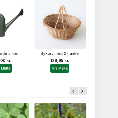
de 5 liter
Bykurv med 2 hanke
Redska
00 kr.
129,95 kr.
119,9
S MERE
VIS MERE
VIS 