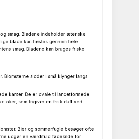
t og smag. Bladene indeholder æteriske
selige blade kan høstes gennem hele
intens smag. Bladene kan bruges friske
ber. Blomsterne sidder i små klynger langs
e kanter. De er ovale til lancetformede
 olier, som frigiver en frisk duft ved
blomster. Bier og sommerfugle besøger ofte
terne udgør en værdifuld fødekilde for