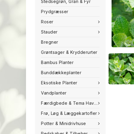
Stedsegrøn, Gran & Fyr
Prydgræsser
Roser
Stauder
Bregner
Grøntsager & Krydderurter
Bambus Planter
Bunddækkeplanter
Eksotiske Planter
Vandplanter
Færdigbede & Tema Haven
Frø, Løg & Læggekartofler
Potter & Minidrivhuse
Redskaber & Tilbehør