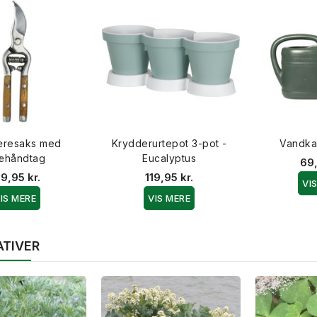
resaks med
Krydderurtepot 3-pot -
Vandkan
æhåndtag
Eucalyptus
69,
9,95 kr.
119,95 kr.
VI
IS MERE
VIS MERE
ATIVER