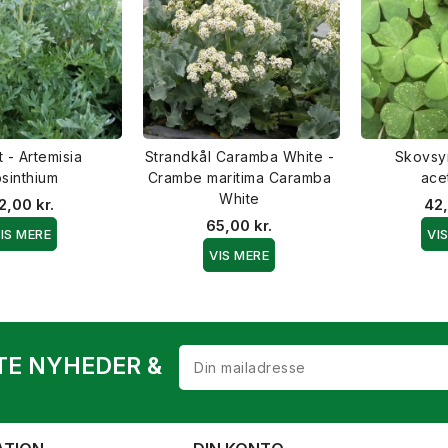
t - Artemisia
Strandkål Caramba White -
Skovsyr
sinthium
Crambe maritima Caramba
ace
White
2,00 kr.
42,
65,00 kr.
IS MERE
VI
VIS MERE
TE NYHEDER &