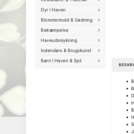
Dyr I Haven
Blomstermuld & Gødning
Bekæmpelse
Haveudsmykning
Indendørs & Brugskunst
Børn I Haven & Spil
BESKR
B
B
D
I
B
H
S
J