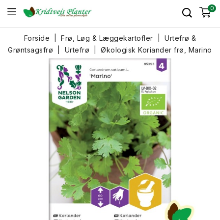
0
Forside
Frø, Løg & Læggekartofler
Urtefrø &
Grøntsagsfrø
Urtefrø
Økologisk Koriander frø, Marino