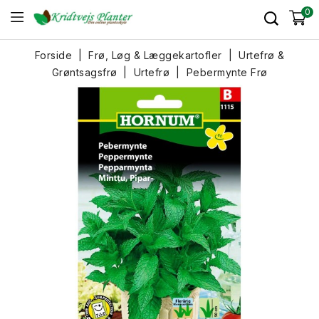
0
Forside
Frø, Løg & Læggekartofler
Urtefrø &
Grøntsagsfrø
Urtefrø
Pebermynte Frø